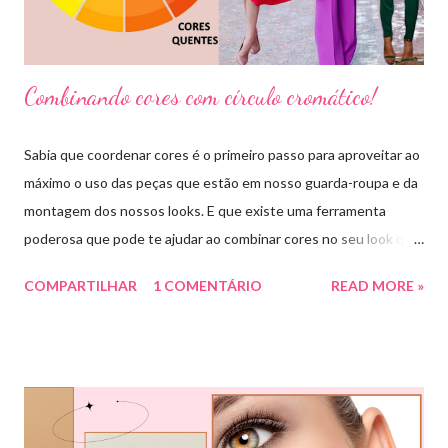
Combinando cores com círculo cromático!
Sabia que coordenar cores é o primeiro passo para aproveitar ao
máximo o uso das peças que estão em nosso guarda-roupa e da
montagem dos nossos looks. E que existe uma ferramenta
poderosa que pode te ajudar ao combinar cores no seu look que
é o círculo cromático! O círculo cromático é o círculo das cores
COMPARTILHAR
1 COMENTÁRIO
READ MORE »
divido em 12 pedaços, onde cada um pedaço apresenta uma cor,
sendo divididas em cores primárias, cores secundárias e cores
terciárias. Tem como função nos auxiliar melhor na combinação
de cores, assim conseguiremos sair do básico e trazer mais cor
para nossos looks criando produções incríveis. Essa ferramenta
é super usada por profissionais da moda, porém qualquer pessoa