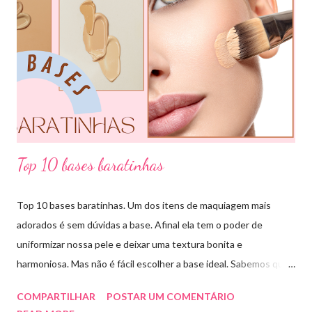
pode usar e garanto pra vocês que ajuda muitooo! Bora conferir
algumas das combinações de cores que podemos fazer com o
círculo cromático: COMBINAÇÃO MONOCROMÁTICA: uma
única cor ou a combinação de tom sobre tom (entre variação de
claro e escuro dessa mesma cor). COMBINAÇÃO ANÁLOGA:
essa ...
Top 10 bases baratinhas
Top 10 bases baratinhas. Um dos itens de maquiagem mais
adorados é sem dúvidas a base. Afinal ela tem o poder de
uniformizar nossa pele e deixar uma textura bonita e
harmoniosa. Mas não é fácil escolher a base ideal. Sabemos que
existem muitas opções boas e nem sempre acessíveis. Então
COMPARTILHAR
POSTAR UM COMENTÁRIO
hoje eu trouxe uma top lista com 10 bases nacionais com ótimo