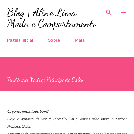
Pular para o conteúdo principal
Blog | Aline Lima -
Moda e Comportamento
Página inicial
Sobre
Mais…
Tendência Xadrez Príncipe de Gales
Oi gente linda, tudo bom?
Hoje o assunto da vez é TENDÊNCIA e vamos falar sobre o Xadrez
Príncipe Gales.
Mas antes de continuarmos o post quero pedir desculpas pela ausência por