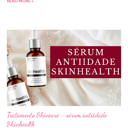
READ MORE »
preço e boa qualidade. Quer saber quais são minhas preferidas?
Confira a lista completa com benefícios e preços de cada uma.
Meu nome é Thays Rezende, sou criadora de conteúdo de
beleza, e estou com vocês uma vez por mês aqui no blog Aline
Lima. Compartilhando dicas de produtos, resenhas, rotinas de
beleza, bem-estar e autoestima. TOP 10 BASES BARATINHAS
Escolher uma boa base para a maquiagem não é algo tão simples.
Afinal temos que avaliar para qual tipo de pele, tonalidade,
subtom, ativos (se for o caso) e ainda o preço. Neste vídeo do
meu canal mostrei como vocês podem comprar uma base sem
errar na cor. É um site que tem salvado minha vida,...
Tratamento Skincare - sérum antiidade
Skinhealth