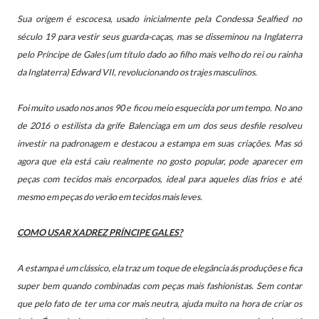
Sua origem é escocesa, usado inicialmente pela Condessa Sealfied no
século 19 para vestir seus guarda-caças, mas se disseminou na Inglaterra
pelo Príncipe de Gales (um título dado ao filho mais velho do rei ou rainha
da Inglaterra) Edward VII, revolucionando os trajes masculinos.
Foi
muito usado nos anos 90 e ficou meio esquecida por um tempo. No ano
de 2016 o estilista da grife Balenciaga em um dos seus desfile resolveu
investir na padronagem e destacou a estampa em suas criações.
Mas só
agora que ela está caiu realmente no gosto popular, pode aparecer em
peças com tecidos mais encorpados, ideal para aqueles dias frios e até
mesmo em peças do verão em tecidos mais leves.
COMO USAR XADREZ PRÍNCIPE GALES?
A estampa é um clássico, ela traz um toque de elegância ás produções e fica
super bem quando combinadas com peças mais fashionistas. Sem contar
que pelo fato de ter uma cor mais neutra, ajuda muito na hora de criar os