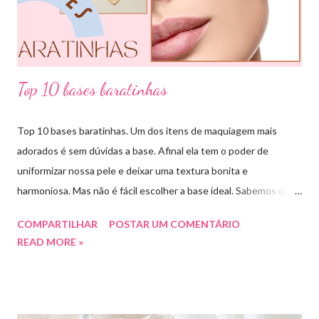
claro e escuro dessa mesma cor). COMBINAÇÃO ANÁLOGA:
essa ...
Top 10 bases baratinhas
Top 10 bases baratinhas. Um dos itens de maquiagem mais
adorados é sem dúvidas a base. Afinal ela tem o poder de
uniformizar nossa pele e deixar uma textura bonita e
harmoniosa. Mas não é fácil escolher a base ideal. Sabemos que
existem muitas opções boas e nem sempre acessíveis. Então
COMPARTILHAR
POSTAR UM COMENTÁRIO
hoje eu trouxe uma top lista com 10 bases nacionais com ótimo
READ MORE »
preço e boa qualidade. Quer saber quais são minhas preferidas?
Confira a lista completa com benefícios e preços de cada uma.
Meu nome é Thays Rezende, sou criadora de conteúdo de
beleza, e estou com vocês uma vez por mês aqui no blog Aline