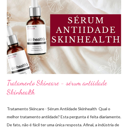
Lima. Compartilhando dicas de produtos, resenhas, rotinas de
beleza, bem-estar e autoestima. TOP 10 BASES BARATINHAS
Escolher uma boa base para a maquiagem não é algo tão simples.
Afinal temos que avaliar para qual tipo de pele, tonalidade,
subtom, ativos (se for o caso) e ainda o preço. Neste vídeo do
meu canal mostrei como vocês podem comprar uma base sem
errar na cor. É um site que tem salvado minha vida,...
Tratamento Skincare - sérum antiidade
Skinhealth
Tratamento Skincare - Sérum Antiidade Skinhealth Qual o
melhor tratamento antiidade? Esta pergunta é feita diariamente.
De fato, não é fácil ter uma única resposta. Afinal, a indústria de