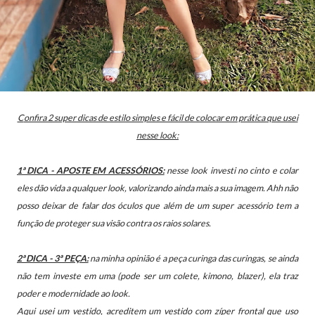
Confira 2 super dicas de estilo simples e fácil de colocar em prática que usei
nesse look:
1ª DICA - APOSTE EM ACESSÓRIOS:
nesse look
investi no cinto e colar
eles dão vida a qualquer look, valorizando ainda mais a sua imagem.
Ahh não
posso deixar de falar dos óculos que além de um super acessório tem a
função de proteger sua visão contra os raios solares.
2ª DICA - 3ª PEÇA:
na minha opinião é a peça curinga das curingas, se ainda
não tem investe em uma (pode ser um colete, kimono, blazer), ela
traz
poder e modernidade ao look.
Aqui usei um vestido, acreditem um vestido com zíper frontal que uso