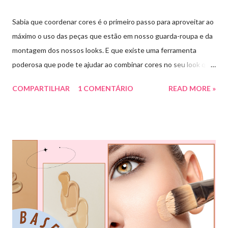
Sabia que coordenar cores é o primeiro passo para aproveitar ao
máximo o uso das peças que estão em nosso guarda-roupa e da
montagem dos nossos looks. E que existe uma ferramenta
poderosa que pode te ajudar ao combinar cores no seu look que
é o círculo cromático! O círculo cromático é o círculo das cores
COMPARTILHAR
1 COMENTÁRIO
READ MORE »
divido em 12 pedaços, onde cada um pedaço apresenta uma cor,
sendo divididas em cores primárias, cores secundárias e cores
terciárias. Tem como função nos auxiliar melhor na combinação
de cores, assim conseguiremos sair do básico e trazer mais cor
para nossos looks criando produções incríveis. Essa ferramenta
é super usada por profissionais da moda, porém qualquer pessoa
pode usar e garanto pra vocês que ajuda muitooo! Bora conferir
algumas das combinações de cores que podemos fazer com o
círculo cromático: COMBINAÇÃO MONOCROMÁTICA: uma
única cor ou a combinação de tom sobre tom (entre variação de