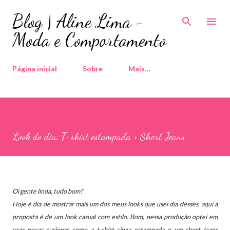
Pular para o conteúdo principal
Blog | Aline Lima -
Moda e Comportamento
Página inicial
Sobre
Mais…
Look do dia: T-shirt estampada + Short Jeans
Oi gente linda, tudo bom?
Hoje é dia de mostrar mais um dos meus looks que usei dia desses, aqui a
proposta é de um look casual com estilo.
Bom, nessa produção optei em
usar peças curingas como a t-shirt cinza estampada e um short jeans