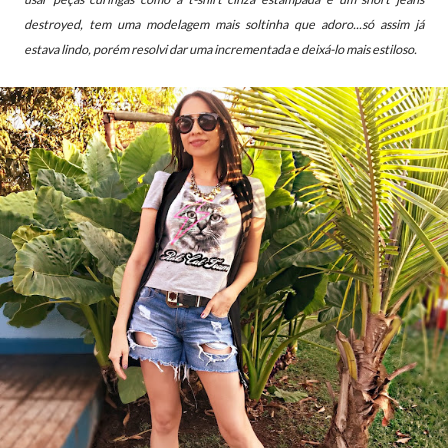
destroyed, tem uma modelagem mais soltinha que adoro...só assim já
estava lindo, porém resolvi dar uma incrementada e deixá-lo mais estiloso.