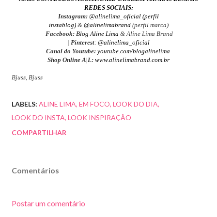
REDES SOCIAIS:
Instagram:
@alinelima_oficial (perfil
instablog)
&
@alinelimabrand
(perfil marca)
Facebook:
Blog Aline Lima
& Aline Lima Brand
|
Pinterest
:
@alinelima_oficial
Canal do Youtube:
youtube.com/blogalinelima
Shop Online A|L:
www.alinelimabrand.com.br
Bjuss, Bjuss
LABELS:
ALINE LIMA
EM FOCO
LOOK DO DIA
LOOK DO INSTA
LOOK INSPIRAÇÃO
COMPARTILHAR
Comentários
Postar um comentário