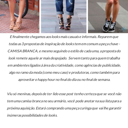
E finalmente chegamos aos looks mais casuais e informais. Reparem que
todas as 3 propostas de inspiração de looks tem em comum a peça chave -
CAMISA BRANCA, e mesmo seguindo o estilo de cada uma, a proposta do
look remete aquele ar mais despojado. Servem
tanto para quem trabalha
em ambientes ligados á área da criatividade, como agências de publicidade,
algo no ramo da moda (como meu caso) e produtoras, como também para
aproveitar o happy hour no final do dia
ou no final de semana.
Viu só meninas, depois de ter lido esse post tenho certeza que se você não
tem uma camisa branca no seu armário, você pode anotar na sua lista para a
próxima aquisição. Estará comprando uma peça curinga que vai lhe garantir
inúmeras possibilidades de looks.