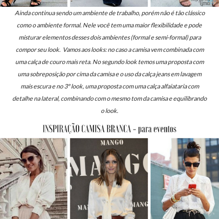
Ainda continua sendo um ambiente de trabalho, porém não é tão clássico
como o ambiente formal. Nele você tem
uma maior flexibilidade e pode
misturar elementos desses dois ambientes (formal e semi-formal) para
compor seu look. Vamos aos looks: no caso
a camisa vem combinada com
uma calça de couro mais reta. No segundo look temos uma proposta com
uma sobreposição por cima da camisa e o uso da calça jeans em lavagem
mais escura e no 3º look, uma proposta com uma calça alfaiataria com
detalhe na lateral, combinando com o mesmo tom da camisa e equilibrando
o look.