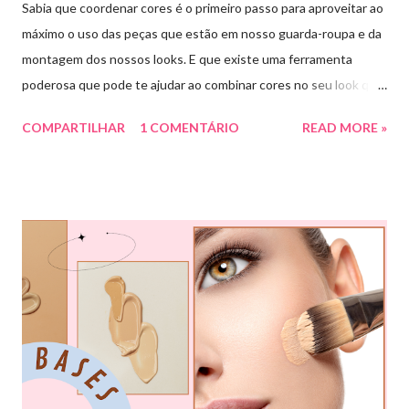
Sabia que coordenar cores é o primeiro passo para aproveitar ao
máximo o uso das peças que estão em nosso guarda-roupa e da
montagem dos nossos looks. E que existe uma ferramenta
poderosa que pode te ajudar ao combinar cores no seu look que
é o círculo cromático! O círculo cromático é o círculo das cores
COMPARTILHAR
1 COMENTÁRIO
READ MORE »
divido em 12 pedaços, onde cada um pedaço apresenta uma cor,
sendo divididas em cores primárias, cores secundárias e cores
terciárias. Tem como função nos auxiliar melhor na combinação
de cores, assim conseguiremos sair do básico e trazer mais cor
para nossos looks criando produções incríveis. Essa ferramenta
é super usada por profissionais da moda, porém qualquer pessoa
pode usar e garanto pra vocês que ajuda muitooo! Bora conferir
algumas das combinações de cores que podemos fazer com o
círculo cromático: COMBINAÇÃO MONOCROMÁTICA: uma
única cor ou a combinação de tom sobre tom (entre variação de
claro e escuro dessa mesma cor). COMBINAÇÃO ANÁLOGA: