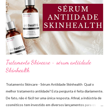
beleza, bem-estar e autoestima. TOP 10 BASES BARATINHAS
Escolher uma boa base para a maquiagem não é algo tão simples.
Afinal temos que avaliar para qual tipo de pele, tonalidade,
subtom, ativos (se for o caso) e ainda o preço. Neste vídeo do
meu canal mostrei como vocês podem comprar uma base sem
errar na cor. É um site que tem salvado minha vida,...
Tratamento Skincare - sérum antiidade
Skinhealth
Tratamento Skincare - Sérum Antiidade Skinhealth Qual o
melhor tratamento antiidade? Esta pergunta é feita diariamente.
De fato, não é fácil ter uma única resposta. Afinal, a indústria de
cosméticos tem investido em diversos lançamentos para os