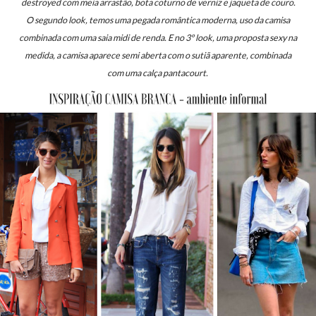
destroyed com meia arrastão, bota coturno de verniz e jaqueta de couro.
O segundo look, temos uma pegada romântica moderna, uso da camisa
combinada com uma saia midi de renda. E no 3º look, uma proposta
sexy na
medida, a camisa aparece semi aberta com o sutiã aparente, combinada
com uma calça pantacourt.