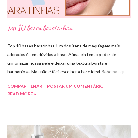
essa ...
Top 10 bases baratinhas
Top 10 bases baratinhas. Um dos itens de maquiagem mais
adorados é sem dúvidas a base. Afinal ela tem o poder de
uniformizar nossa pele e deixar uma textura bonita e
harmoniosa. Mas não é fácil escolher a base ideal. Sabemos que
existem muitas opções boas e nem sempre acessíveis. Então
COMPARTILHAR
POSTAR UM COMENTÁRIO
hoje eu trouxe uma top lista com 10 bases nacionais com ótimo
READ MORE »
preço e boa qualidade. Quer saber quais são minhas preferidas?
Confira a lista completa com benefícios e preços de cada uma.
Meu nome é Thays Rezende, sou criadora de conteúdo de
beleza, e estou com vocês uma vez por mês aqui no blog Aline
Lima. Compartilhando dicas de produtos, resenhas, rotinas de