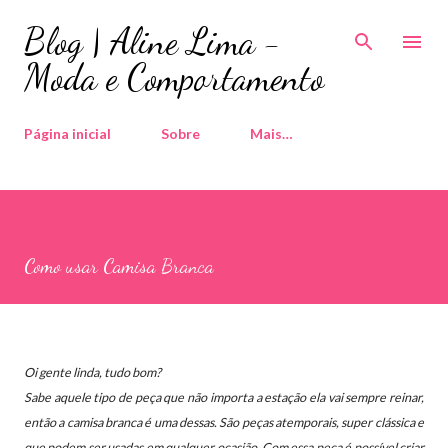
Pular para o conteúdo principal
Blog | Aline Lima -
Moda e Comportamento
Página inicial
Sobre
Mais…
Como usar Camisa Branca
Oi gente linda, tudo bom?
Sabe aquele tipo de peça que não importa a estação ela vai sempre reinar,
então a camisa branca é uma dessas.
São peças atemporais, super clássica e
que podem ser usadas em qualquer ocasião.
Com essa peça é possível criar