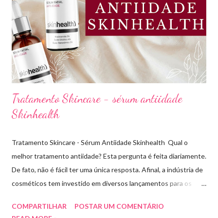
Afinal temos que avaliar para qual tipo de pele, tonalidade,
subtom, ativos (se for o caso) e ainda o preço. Neste vídeo do
meu canal mostrei como vocês podem comprar uma base sem
errar na cor. É um site que tem salvado minha vida,...
Tratamento Skincare - sérum antiidade
Skinhealth
Tratamento Skincare - Sérum Antiidade Skinhealth Qual o
melhor tratamento antiidade? Esta pergunta é feita diariamente.
De fato, não é fácil ter uma única resposta. Afinal, a indústria de
cosméticos tem investido em diversos lançamentos para os
cuidados com a pele. O que sabemos é que todo tratamento de
COMPARTILHAR
POSTAR UM COMENTÁRIO
skincare tem buscado evitar os sinais de envelhecimento, antes