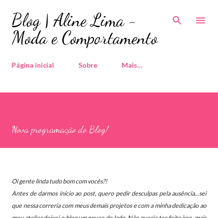
Pular para o conteúdo principal
Blog | Aline Lima -
Moda e Comportamento
Página inicial
Sobre
Mais…
Nova programação do Blog!
Oi gente linda tudo bom com vocês?!
Antes de darmos início ao post, quero pedir desculpas pela ausência...sei
que nessa correria com meus demais projetos e com a minha dedicação ao
meu atelier deixei o blog um pouco de lado. Não queria ter feito isso, mais