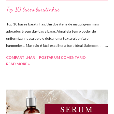
Top 10 bases baratinhas
Top 10 bases baratinhas. Um dos itens de maquiagem mais
adorados é sem dúvidas a base. Afinal ela tem o poder de
uniformizar nossa pele e deixar uma textura bonita e
harmoniosa. Mas não é fácil escolher a base ideal. Sabemos que
existem muitas opções boas e nem sempre acessíveis. Então
COMPARTILHAR
POSTAR UM COMENTÁRIO
hoje eu trouxe uma top lista com 10 bases nacionais com ótimo
READ MORE »
preço e boa qualidade. Quer saber quais são minhas preferidas?
Confira a lista completa com benefícios e preços de cada uma.
Meu nome é Thays Rezende, sou criadora de conteúdo de
beleza, e estou com vocês uma vez por mês aqui no blog Aline
Lima. Compartilhando dicas de produtos, resenhas, rotinas de
beleza, bem-estar e autoestima. TOP 10 BASES BARATINHAS
Escolher uma boa base para a maquiagem não é algo tão simples.