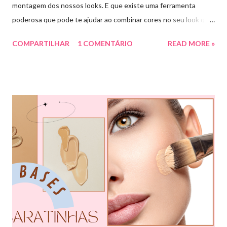
montagem dos nossos looks. E que existe uma ferramenta
poderosa que pode te ajudar ao combinar cores no seu look que
é o círculo cromático! O círculo cromático é o círculo das cores
COMPARTILHAR
1 COMENTÁRIO
READ MORE »
divido em 12 pedaços, onde cada um pedaço apresenta uma cor,
sendo divididas em cores primárias, cores secundárias e cores
terciárias. Tem como função nos auxiliar melhor na combinação
de cores, assim conseguiremos sair do básico e trazer mais cor
para nossos looks criando produções incríveis. Essa ferramenta
é super usada por profissionais da moda, porém qualquer pessoa
pode usar e garanto pra vocês que ajuda muitooo! Bora conferir
algumas das combinações de cores que podemos fazer com o
círculo cromático: COMBINAÇÃO MONOCROMÁTICA: uma
única cor ou a combinação de tom sobre tom (entre variação de
claro e escuro dessa mesma cor). COMBINAÇÃO ANÁLOGA:
essa ...