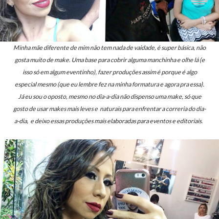
Minha mãe diferente de mim não tem nada de vaidade, é super básica, não
gosta muito de make. Uma base para cobrir alguma manchinha e olhe lá (e
isso só em algum eventinho), fazer produções assim é porque é algo
especial mesmo (que eu lembre fez na minha formatura e agora pra essa).
Já eu sou o oposto, mesmo no dia-a-dia não dispenso uma make, só que
gosto de usar makes mais leves e naturais para enfrentar a correria do dia-
a-dia, e deixo essas produções mais elaboradas para eventos e editoriais.