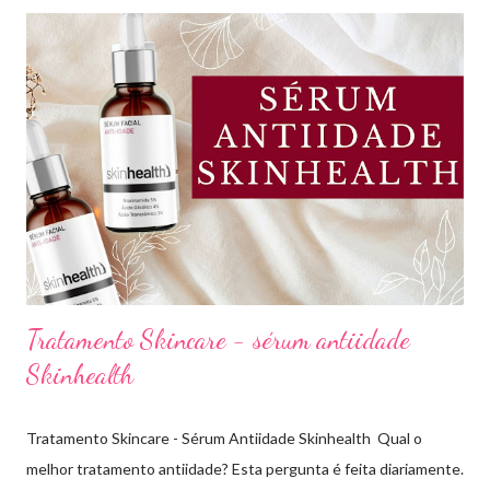
beleza, e estou com vocês uma vez por mês aqui no blog Aline
Lima. Compartilhando dicas de produtos, resenhas, rotinas de
beleza, bem-estar e autoestima. TOP 10 BASES BARATINHAS
Escolher uma boa base para a maquiagem não é algo tão simples.
Afinal temos que avaliar para qual tipo de pele, tonalidade,
subtom, ativos (se for o caso) e ainda o preço. Neste vídeo do
meu canal mostrei como vocês podem comprar uma base sem
errar na cor. É um site que tem salvado minha vida,...
Tratamento Skincare - sérum antiidade
Skinhealth
Tratamento Skincare - Sérum Antiidade Skinhealth Qual o
melhor tratamento antiidade? Esta pergunta é feita diariamente.