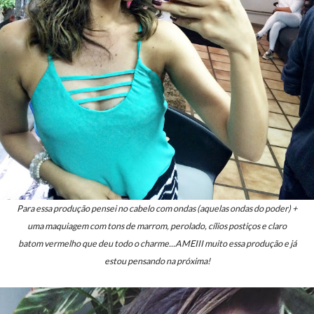
Para essa produção pensei no cabelo com ondas (aquelas ondas do poder) +
uma maquiagem com tons de marrom, perolado, cílios postiços e claro
batom vermelho que deu todo o charme...AMEIII muito essa produção e já
estou pensando na próxima!