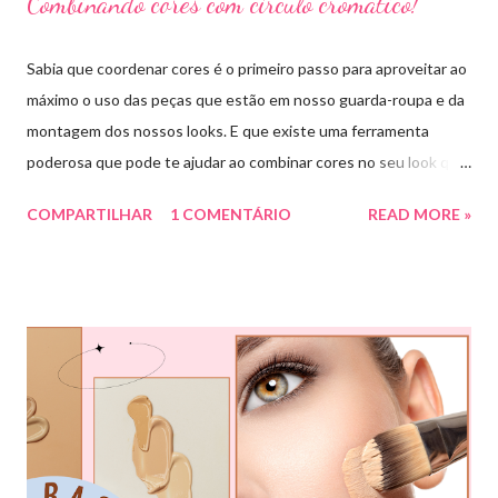
Combinando cores com círculo cromático!
Sabia que coordenar cores é o primeiro passo para aproveitar ao
máximo o uso das peças que estão em nosso guarda-roupa e da
montagem dos nossos looks. E que existe uma ferramenta
poderosa que pode te ajudar ao combinar cores no seu look que
é o círculo cromático! O círculo cromático é o círculo das cores
COMPARTILHAR
1 COMENTÁRIO
READ MORE »
divido em 12 pedaços, onde cada um pedaço apresenta uma cor,
sendo divididas em cores primárias, cores secundárias e cores
terciárias. Tem como função nos auxiliar melhor na combinação
de cores, assim conseguiremos sair do básico e trazer mais cor
para nossos looks criando produções incríveis. Essa ferramenta
é super usada por profissionais da moda, porém qualquer pessoa
pode usar e garanto pra vocês que ajuda muitooo! Bora conferir
algumas das combinações de cores que podemos fazer com o
círculo cromático: COMBINAÇÃO MONOCROMÁTICA: uma