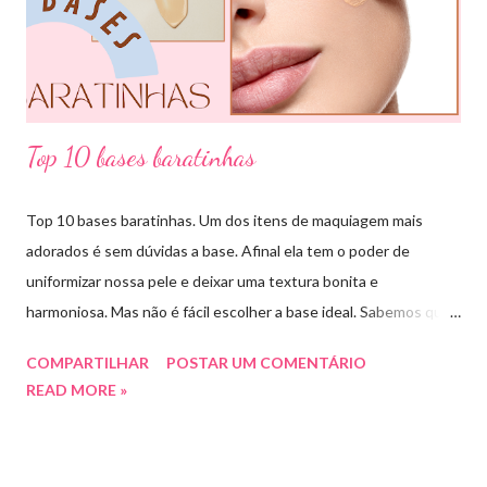
única cor ou a combinação de tom sobre tom (entre variação de
claro e escuro dessa mesma cor). COMBINAÇÃO ANÁLOGA:
essa ...
Top 10 bases baratinhas
Top 10 bases baratinhas. Um dos itens de maquiagem mais
adorados é sem dúvidas a base. Afinal ela tem o poder de
uniformizar nossa pele e deixar uma textura bonita e
harmoniosa. Mas não é fácil escolher a base ideal. Sabemos que
existem muitas opções boas e nem sempre acessíveis. Então
COMPARTILHAR
POSTAR UM COMENTÁRIO
hoje eu trouxe uma top lista com 10 bases nacionais com ótimo
READ MORE »
preço e boa qualidade. Quer saber quais são minhas preferidas?
Confira a lista completa com benefícios e preços de cada uma.
Meu nome é Thays Rezende, sou criadora de conteúdo de