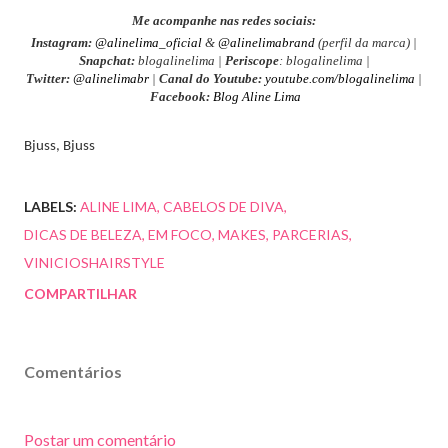
Me acompanhe nas redes sociais:
Instagram:
@alinelima_oficial
&
@alinelimabrand
(perfil da marca) |
Snapchat:
blogalinelima |
Periscope
: blogalinelima |
Twitter:
@alinelimabr
|
Canal do Youtube:
youtube.com/blogalinelima
|
Facebook:
Blog Aline Lima
Bjuss, Bjuss
LABELS:
ALINE LIMA
CABELOS DE DIVA
DICAS DE BELEZA
EM FOCO
MAKES
PARCERIAS
VINICIOSHAIRSTYLE
COMPARTILHAR
Comentários
Postar um comentário