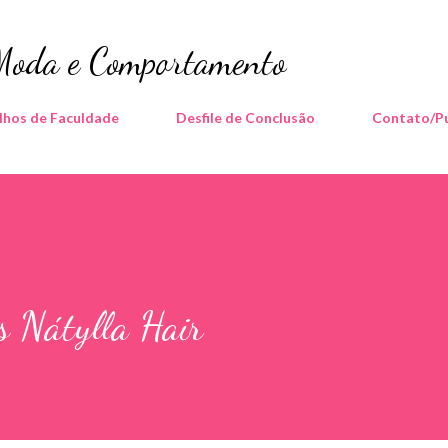
Pular para o conteúdo principal
 Moda e Comportamento
lhos de Faculdade
Desfile de Conclusão
Contato/Pu
s Nátylla Hair