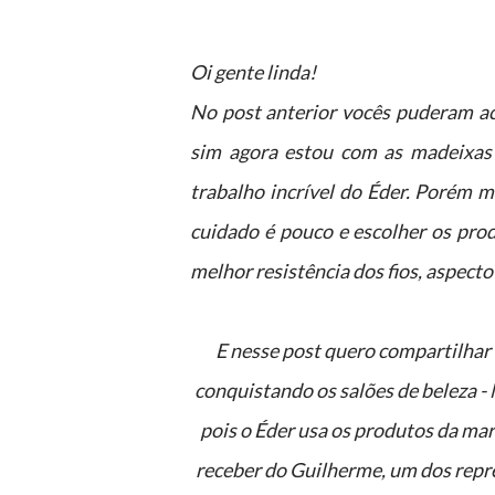
Oi gente linda!
No post anterior vocês puderam
sim agora estou com as madeixas 
trabalho incrível do Éder. Porém 
cuidado é pouco e escolher os prod
melhor resistência dos fios, aspect
E nesse post quero compartilhar com vocês um pouco mais sobre uma marca nova que está
conquistando os salões de beleza 
pois o Éder usa os produtos da mar
receber do Guilherme, um dos repr