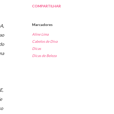
COMPARTILHAR
Marcadores
A,
ao
Aline Lima
Cabelos de Diva
do
Dicas
uma
Dicas de Beleza
E,
e
so