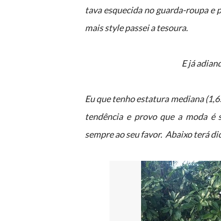
tava esquecida no guarda-roupa e 
mais style passei a tesoura.
E já adi
Eu que tenho estatura mediana (1,65
tendência e provo que a moda é s
sempre ao seu favor. Abaixo terá di