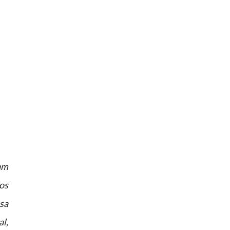
am
dos
sa
l,