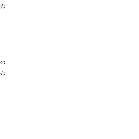
da
ssa
la