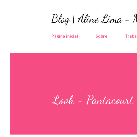
Blog | Aline Lima -
Página inicial
Sobre
Traba
Look - Pantacourt