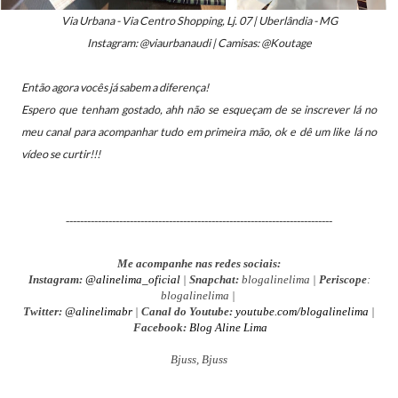
Via Urbana - Via Centro Shopping, Lj. 07 | Uberlândia - MG
Instagram: @viaurbanaudi | Camisas: @Koutage
Então agora vocês já sabem a diferença!
Espero que tenham gostado, ahh não se esqueçam de se inscrever lá no
meu canal para acompanhar tudo em primeira mão, ok e dê um like lá no
vídeo se curtir!!!
---------------------------------------------------------------------------
Me acompanhe nas redes sociais:
Instagram:
@alinelima_oficial
|
Snapchat:
blogalinelima |
Periscope
:
blogalinelima |
Twitter:
@alinelimabr
|
Canal do Youtube:
youtube.com/blogalinelima
|
Facebook:
Blog Aline Lima
Bjuss, Bjuss