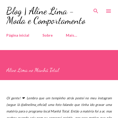
Pular para o conteúdo principal
Blog | Aline Lima -
Moda e Comportamento
Página inicial
Sobre
Mais…
Aline Lima no Manhã Total
Oi gente! ❤
Lembra que um tempinho atrás postei no meu instagram
(segue lá @alinelima_oficial) uma foto falando que tinha ido gravar uma
matéria para o programa local Manhã Total. Então a matéria foi a ar, mas
acabou quando saiu nem eu consegui assistir....por esse motivo que não