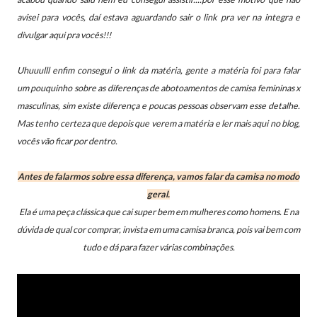
avisei para vocês, daí estava aguardando sair o link pra ver na integra e
divulgar aqui pra vocês!!!
Uhuuulll enfim consegui o link da matéria, gente a matéria foi para falar
um
pouquinho sobre as diferenças de abotoamentos de camisa femininas x
masculinas, sim existe diferença e poucas pessoas observam esse detalhe.
Mas tenho certeza que depois que verem a matéria e ler mais aqui no blog,
vocês vão ficar por dentro.
Antes de falarmos sobre essa diferença, vamos falar da camisa no modo
geral.
Ela é uma peça clássica que cai super bem em mulheres como homens. E
na
dúvida de qual cor comprar, invista em uma camisa branca, pois vai bem com
tudo e dá para fazer várias combinações.