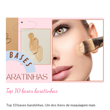
sendo divididas em cores primárias, cores secundárias e cores
terciárias. Tem como função nos auxiliar melhor na combinação
de cores, assim conseguiremos sair do básico e trazer mais cor
para nossos looks criando produções incríveis. Essa ferramenta
é super usada por profissionais da moda, porém qualquer pessoa
pode usar e garanto pra vocês que ajuda muitooo! Bora conferir
algumas das combinações de cores que podemos fazer com o
círculo cromático: COMBINAÇÃO MONOCROMÁTICA: uma
única cor ou a combinação de tom sobre tom (entre variação de
claro e escuro dessa mesma cor). COMBINAÇÃO ANÁLOGA:
essa ...
Top 10 bases baratinhas
Top 10 bases baratinhas. Um dos itens de maquiagem mais