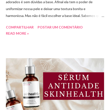
adorados é sem dúvidas a base. Afinal ela tem o poder de
uniformizar nossa pele e deixar uma textura bonita e
harmoniosa. Mas não é fácil escolher a base ideal. Sabemos que
existem muitas opções boas e nem sempre acessíveis. Então
COMPARTILHAR
POSTAR UM COMENTÁRIO
hoje eu trouxe uma top lista com 10 bases nacionais com ótimo
READ MORE »
preço e boa qualidade. Quer saber quais são minhas preferidas?
Confira a lista completa com benefícios e preços de cada uma.
Meu nome é Thays Rezende, sou criadora de conteúdo de
beleza, e estou com vocês uma vez por mês aqui no blog Aline
Lima. Compartilhando dicas de produtos, resenhas, rotinas de
beleza, bem-estar e autoestima. TOP 10 BASES BARATINHAS
Escolher uma boa base para a maquiagem não é algo tão simples.
Afinal temos que avaliar para qual tipo de pele, tonalidade,
subtom, ativos (se for o caso) e ainda o preço. Neste vídeo do
meu canal mostrei como vocês podem comprar uma base sem
errar na cor. É um site que tem salvado minha vida,...