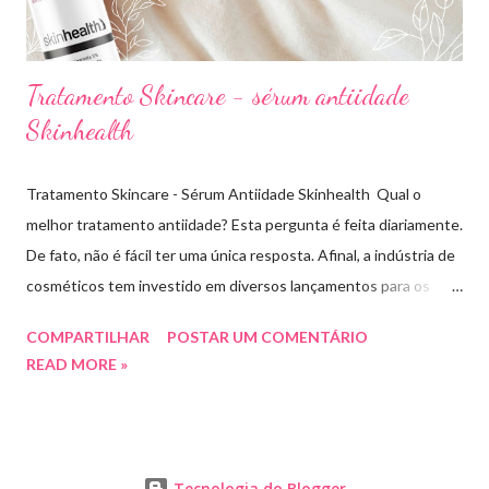
Tratamento Skincare - sérum antiidade
Skinhealth
Tratamento Skincare - Sérum Antiidade Skinhealth Qual o
melhor tratamento antiidade? Esta pergunta é feita diariamente.
De fato, não é fácil ter uma única resposta. Afinal, a indústria de
cosméticos tem investido em diversos lançamentos para os
cuidados com a pele. O que sabemos é que todo tratamento de
COMPARTILHAR
POSTAR UM COMENTÁRIO
skincare tem buscado evitar os sinais de envelhecimento, antes
READ MORE »
mesmo que eles apareçam. Com este objetivo a marca
Skinhealth tem investido em pesquisas e lançamentos de novos
séruns pra tratar e previnir rugas, linhas de expressão e
flacidez. Testei o novo sérum Antiidade da marca e vou
Tecnologia do Blogger