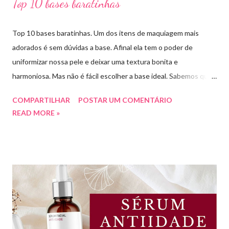
Top 10 bases baratinhas
Top 10 bases baratinhas. Um dos itens de maquiagem mais
adorados é sem dúvidas a base. Afinal ela tem o poder de
uniformizar nossa pele e deixar uma textura bonita e
harmoniosa. Mas não é fácil escolher a base ideal. Sabemos que
existem muitas opções boas e nem sempre acessíveis. Então
COMPARTILHAR
POSTAR UM COMENTÁRIO
hoje eu trouxe uma top lista com 10 bases nacionais com ótimo
READ MORE »
preço e boa qualidade. Quer saber quais são minhas preferidas?
Confira a lista completa com benefícios e preços de cada uma.
Meu nome é Thays Rezende, sou criadora de conteúdo de
beleza, e estou com vocês uma vez por mês aqui no blog Aline
Lima. Compartilhando dicas de produtos, resenhas, rotinas de
beleza, bem-estar e autoestima. TOP 10 BASES BARATINHAS
Escolher uma boa base para a maquiagem não é algo tão simples.
Afinal temos que avaliar para qual tipo de pele, tonalidade,