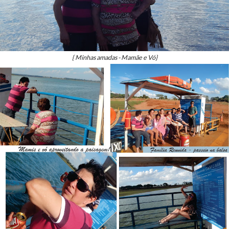
{ Minhas amadas - Mamãe e Vó}