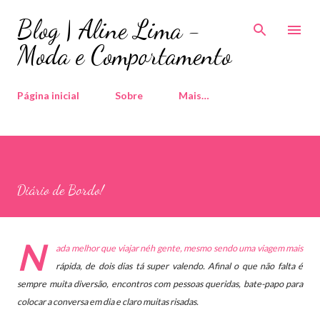
Pular para o conteúdo principal
Blog | Aline Lima -
Moda e Comportamento
Página inicial
Sobre
Mais…
Diário de Bordo!
N
ada melhor que viajar néh gente, mesmo sendo uma viagem mais
rápida, de dois dias tá super valendo. Afinal o que não falta é
sempre
muita diversão, encontros com pessoas queridas, bate-papo para
colocar a conversa em dia e claro muitas risadas.