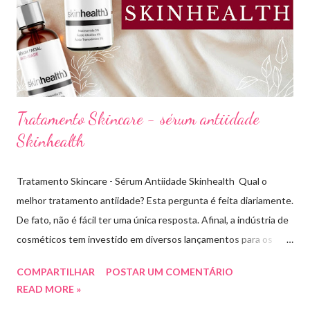
subtom, ativos (se for o caso) e ainda o preço. Neste vídeo do
meu canal mostrei como vocês podem comprar uma base sem
errar na cor. É um site que tem salvado minha vida,...
Tratamento Skincare - sérum antiidade
Skinhealth
Tratamento Skincare - Sérum Antiidade Skinhealth Qual o
melhor tratamento antiidade? Esta pergunta é feita diariamente.
De fato, não é fácil ter uma única resposta. Afinal, a indústria de
cosméticos tem investido em diversos lançamentos para os
cuidados com a pele. O que sabemos é que todo tratamento de
COMPARTILHAR
POSTAR UM COMENTÁRIO
skincare tem buscado evitar os sinais de envelhecimento, antes
READ MORE »
mesmo que eles apareçam. Com este objetivo a marca