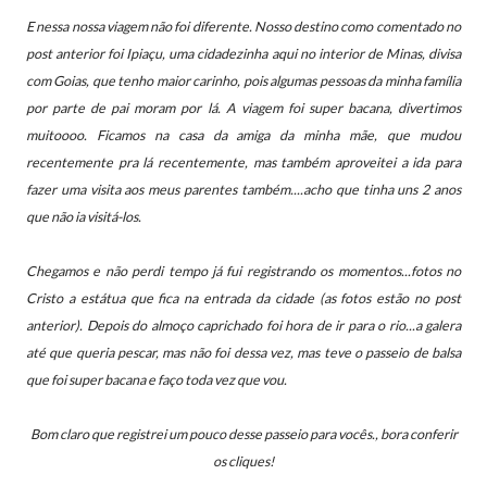
E nessa nossa viagem não foi diferente. Nosso destino como comentado no
post anterior foi Ipiaçu, uma cidadezinha aqui no interior de Minas, divisa
com Goias, que tenho maior carinho, pois algumas pessoas da minha família
por parte de pai moram por lá.
A viagem foi super bacana, divertimos
muitoooo. Ficamos na casa da amiga da minha mãe,
que mudou
recentemente pra lá recentemente, mas também aproveitei a ida para
fazer uma visita aos meus parentes também....acho que tinha uns 2 anos
que não ia visitá-los.
Chegamos e não perdi tempo já fui registrando os momentos...fotos no
Cristo a estátua que fica na entrada da cidade (as fotos estão no post
anterior). Depois do almoço
caprichado foi hora de ir para o rio...a galera
até que queria pescar, mas não foi dessa vez, mas teve o passeio de balsa
que foi super bacana e faço toda vez que vou.
Bom claro que registrei um pouco desse passeio para vocês., b
ora conferir
os cliques!