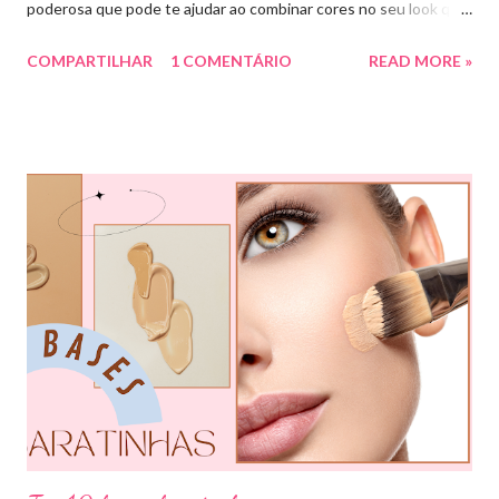
poderosa que pode te ajudar ao combinar cores no seu look que
é o círculo cromático! O círculo cromático é o círculo das cores
COMPARTILHAR
1 COMENTÁRIO
READ MORE »
divido em 12 pedaços, onde cada um pedaço apresenta uma cor,
sendo divididas em cores primárias, cores secundárias e cores
terciárias. Tem como função nos auxiliar melhor na combinação
de cores, assim conseguiremos sair do básico e trazer mais cor
para nossos looks criando produções incríveis. Essa ferramenta
é super usada por profissionais da moda, porém qualquer pessoa
pode usar e garanto pra vocês que ajuda muitooo! Bora conferir
algumas das combinações de cores que podemos fazer com o
círculo cromático: COMBINAÇÃO MONOCROMÁTICA: uma
única cor ou a combinação de tom sobre tom (entre variação de
claro e escuro dessa mesma cor). COMBINAÇÃO ANÁLOGA:
essa ...