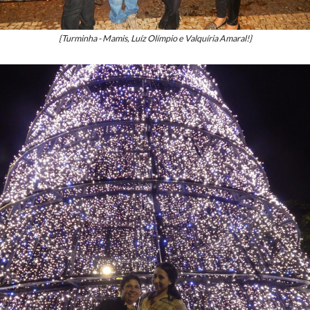
{Turminha - Mamis, Luíz Olímpio e Valquíria Amaral!}