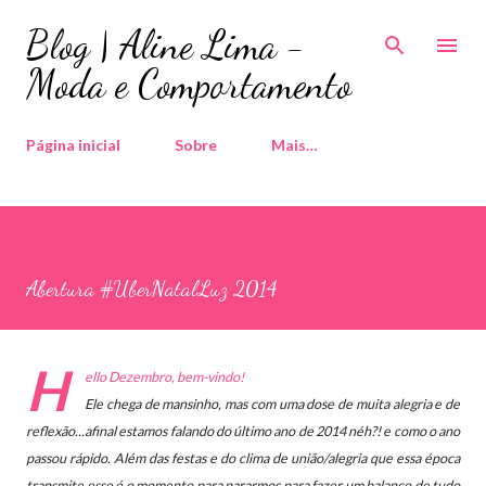
Pular para o conteúdo principal
Blog | Aline Lima -
Moda e Comportamento
Página inicial
Sobre
Mais…
Abertura #UberNatalLuz 2014
H
ello Dezembro, bem-vindo!
Ele chega de mansinho, mas com uma dose de muita alegria e de
reflexão...afinal estamos falando do último ano de 2014 néh?! e como o ano
passou rápido.
Além das festas e do clima de união/alegria que essa época
transmite esse é o momento para pararmos para fazer um balanço de tudo