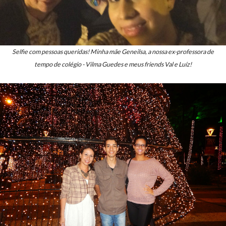
Selfie com pessoas queridas! Minha mãe Geneilsa, a nossa ex-professora de
tempo de colégio - Vilma Guedes e meus friends Val e Luíz!