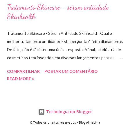
Tratamento Skincare - sérum antiidade
Skinhealth
Tratamento Skincare - Sérum Antiidade Skinhealth Qual o
melhor tratamento antiidade? Esta pergunta é feita diariamente.
De fato, não é fácil ter uma única resposta. Afinal, a indústria de
cosméticos tem investido em diversos lançamentos para os
cuidados com a pele. O que sabemos é que todo tratamento de
COMPARTILHAR
POSTAR UM COMENTÁRIO
skincare tem buscado evitar os sinais de envelhecimento, antes
READ MORE »
mesmo que eles apareçam. Com este objetivo a marca
Skinhealth tem investido em pesquisas e lançamentos de novos
séruns pra tratar e previnir rugas, linhas de expressão e
flacidez. Testei o novo sérum Antiidade da marca e vou
Tecnologia do Blogger
compartilhar com vocês a minha avaliação. Meu nome é Thays
Rezende, sou criadora de conteúdo de beleza, e estou com
© Todos os direitos reservados - Blog AlineLima