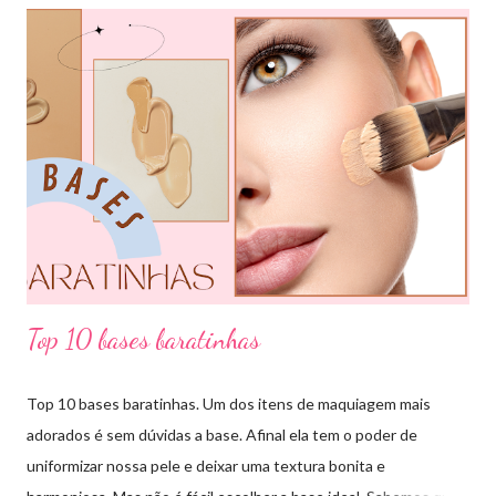
para nossos looks criando produções incríveis. Essa ferramenta
é super usada por profissionais da moda, porém qualquer pessoa
pode usar e garanto pra vocês que ajuda muitooo! Bora conferir
algumas das combinações de cores que podemos fazer com o
círculo cromático: COMBINAÇÃO MONOCROMÁTICA: uma
única cor ou a combinação de tom sobre tom (entre variação de
claro e escuro dessa mesma cor). COMBINAÇÃO ANÁLOGA:
essa ...
Top 10 bases baratinhas
Top 10 bases baratinhas. Um dos itens de maquiagem mais
adorados é sem dúvidas a base. Afinal ela tem o poder de
uniformizar nossa pele e deixar uma textura bonita e