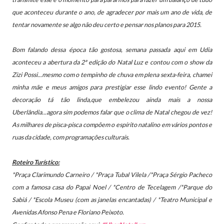
que aconteceu durante o ano, de agradecer por mais um ano de vida, de
tentar novamente se algo não deu certo e pensar nos planos para 2015.
Bom falando dessa época tão gostosa, semana passada aqui em Udia
aconteceu a abertura da 2ª edição do Natal Luz e c
ontou com o show da
Zizi Possi...mesmo com o tempinho de chuva em plena sexta-feira, chamei
minha mãe e meus amigos para prestigiar esse lindo evento!
Gente a
decoração tá tão linda,que embelezou ainda mais a nossa
Uberlândia...a
gora sim podemos falar que o clima de Natal chegou de vez!
As milhares de pisca-pisca compõem o espírito natalino em vários pontos e
ruas da cidade, com programações culturais.
Roteiro Turístico:
*Praça Clarimundo Carneiro /
*
Praça Tubal Vilela /
*Praça Sérgio Pacheco
com a famosa casa do Papai Noel / *
Centro de Tecelagem /
*Parque do
Sabiá / *Escola Museu (com as janelas encantadas) /
*Teatro Municipal e
Avenidas Afonso Pena e Floriano Peixoto.