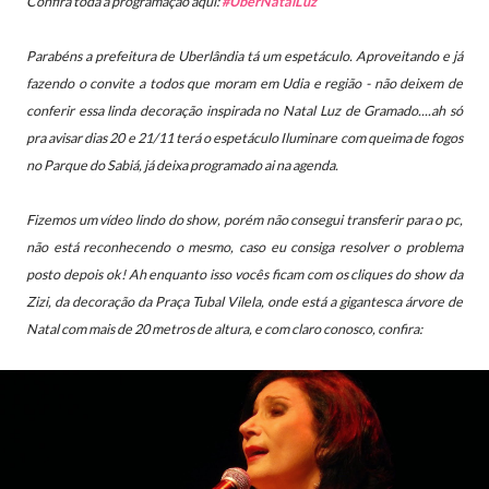
Confira toda a programação aqui:
#UberNatalLuz
Parabéns a prefeitura de Uberlândia tá um espetáculo.
Aproveitando e já
fazendo o convite a todos que moram em Udia e região -
não deixem de
conferir essa linda decoração inspirada no Natal Luz de Gramado....ah só
pra avisar dias 20 e 21/11 terá o espetáculo Iluminare com queima de fogos
no Parque do Sabiá, já deixa programado ai na agenda.
Fizemos um vídeo lindo do show, porém não consegui transferir para o pc,
não está reconhecendo o mesmo, caso eu consiga resolver o problema
posto depois ok!
Ah enquanto isso vocês ficam com os cliques do show da
Zizi, da decoração da
Praça Tubal Vilela, onde está a gigantesca árvore de
Natal com mais de 20 metros de altura, e com claro conosco, confira: