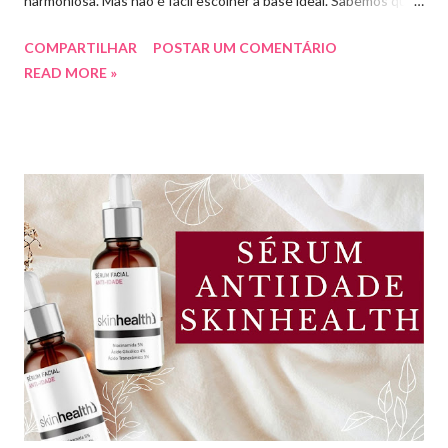
harmoniosa. Mas não é fácil escolher a base ideal. Sabemos que
existem muitas opções boas e nem sempre acessíveis. Então
COMPARTILHAR
POSTAR UM COMENTÁRIO
hoje eu trouxe uma top lista com 10 bases nacionais com ótimo
READ MORE »
preço e boa qualidade. Quer saber quais são minhas preferidas?
Confira a lista completa com benefícios e preços de cada uma.
Meu nome é Thays Rezende, sou criadora de conteúdo de
beleza, e estou com vocês uma vez por mês aqui no blog Aline
Lima. Compartilhando dicas de produtos, resenhas, rotinas de
beleza, bem-estar e autoestima. TOP 10 BASES BARATINHAS
Escolher uma boa base para a maquiagem não é algo tão simples.
Afinal temos que avaliar para qual tipo de pele, tonalidade,
subtom, ativos (se for o caso) e ainda o preço. Neste vídeo do
meu canal mostrei como vocês podem comprar uma base sem
errar na cor. É um site que tem salvado minha vida,...