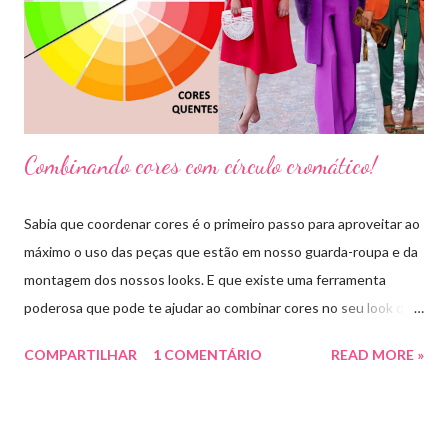
Combinando cores com círculo cromático!
Sabia que coordenar cores é o primeiro passo para aproveitar ao
máximo o uso das peças que estão em nosso guarda-roupa e da
montagem dos nossos looks. E que existe uma ferramenta
poderosa que pode te ajudar ao combinar cores no seu look que
é o círculo cromático! O círculo cromático é o círculo das cores
COMPARTILHAR
1 COMENTÁRIO
READ MORE »
divido em 12 pedaços, onde cada um pedaço apresenta uma cor,
sendo divididas em cores primárias, cores secundárias e cores
terciárias. Tem como função nos auxiliar melhor na combinação
de cores, assim conseguiremos sair do básico e trazer mais cor