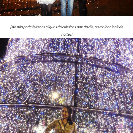
{Ah não pode faltar os cliques do clássico Look do dia, ou melhor look da
noite!}