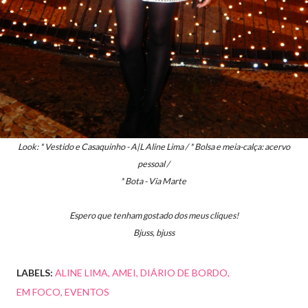
Look: * Vestido e Casaquinho - A|L Aline Lima / * Bolsa e meia-calça: acervo
pessoal /
* Bota - Via Marte
Espero que tenham gostado dos meus cliques!
Bjuss, bjuss
LABELS:
ALINE LIMA
AMEI
DIÁRIO DE BORDO
EM FOCO
EVENTOS