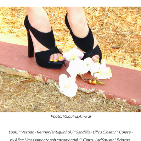
Photo: Valquíria Amaral
Look: * Vestido - Renner (antiguinho) / * Sandália - Lilly's Closet / * Colete -
by Aline Lima (somente sob encomenda) / * Cinto - LariSousa / * Brincos -