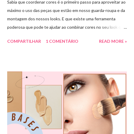
Sabia que coordenar cores é o primeiro passo para aproveitar ao
máximo o uso das peças que estão em nosso guarda-roupa e da
montagem dos nossos looks. E que existe uma ferramenta
poderosa que pode te ajudar ao combinar cores no seu look que
é o círculo cromático! O círculo cromático é o círculo das cores
COMPARTILHAR
1 COMENTÁRIO
READ MORE »
divido em 12 pedaços, onde cada um pedaço apresenta uma cor,
sendo divididas em cores primárias, cores secundárias e cores
terciárias. Tem como função nos auxiliar melhor na combinação
de cores, assim conseguiremos sair do básico e trazer mais cor
para nossos looks criando produções incríveis. Essa ferramenta
é super usada por profissionais da moda, porém qualquer pessoa
pode usar e garanto pra vocês que ajuda muitooo! Bora conferir
algumas das combinações de cores que podemos fazer com o
círculo cromático: COMBINAÇÃO MONOCROMÁTICA: uma
única cor ou a combinação de tom sobre tom (entre variação de
claro e escuro dessa mesma cor). COMBINAÇÃO ANÁLOGA: