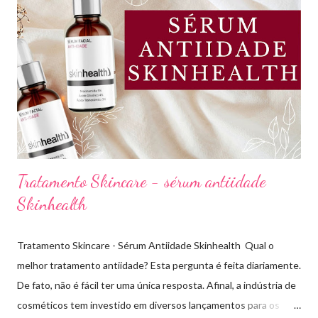
beleza, bem-estar e autoestima. TOP 10 BASES BARATINHAS
Escolher uma boa base para a maquiagem não é algo tão simples.
Afinal temos que avaliar para qual tipo de pele, tonalidade,
subtom, ativos (se for o caso) e ainda o preço. Neste vídeo do
meu canal mostrei como vocês podem comprar uma base sem
errar na cor. É um site que tem salvado minha vida,...
Tratamento Skincare - sérum antiidade
Skinhealth
Tratamento Skincare - Sérum Antiidade Skinhealth Qual o
melhor tratamento antiidade? Esta pergunta é feita diariamente.
De fato, não é fácil ter uma única resposta. Afinal, a indústria de
cosméticos tem investido em diversos lançamentos para os