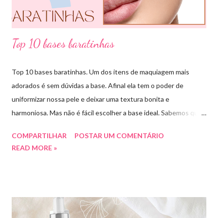
essa ...
Top 10 bases baratinhas
Top 10 bases baratinhas. Um dos itens de maquiagem mais
adorados é sem dúvidas a base. Afinal ela tem o poder de
uniformizar nossa pele e deixar uma textura bonita e
harmoniosa. Mas não é fácil escolher a base ideal. Sabemos que
existem muitas opções boas e nem sempre acessíveis. Então
COMPARTILHAR
POSTAR UM COMENTÁRIO
hoje eu trouxe uma top lista com 10 bases nacionais com ótimo
READ MORE »
preço e boa qualidade. Quer saber quais são minhas preferidas?
Confira a lista completa com benefícios e preços de cada uma.
Meu nome é Thays Rezende, sou criadora de conteúdo de
beleza, e estou com vocês uma vez por mês aqui no blog Aline
Lima. Compartilhando dicas de produtos, resenhas, rotinas de