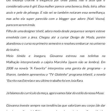
Gio exbanja charme e elegância por onde passa, não é atoa que é
considerada uma it-girl. Essa mulher parece uma boneca, linda, loira, olhos
azuis e pele de pêssego. E não sei se também notaram essa semelhança,
mas acho ela super parecida com a blogger que adoro (Nati Vozza),
parecem serem irmãs.
Filha de uma designer têxtil,
adora moda desde pequena e sempre esteve
envolvida com a área. Chegou até a cursar Design de Moda, porém
abandonou o curso no primeiro semestre e resolveu embarcar no universo
do teatro.
Meio tímida e insegura, Giovanna estreou nas telinhas na
Malhação interpretando a caipira Marcinha (quem não se lembra). Em
2008 na novela "A Favorita" interpretou uma garota de programa - a
Sharon, também apresentou a "TV Globinho" programa infantil, a novela
"Escrito nas Estrelas e seu último trabalho foi em Joia Rara.
Já falamos do currículo da moça, agora vamos falar do estilo da nossa Musa:
Giovanna investe sempre nas tendências que valorizam seu corpo (de dar