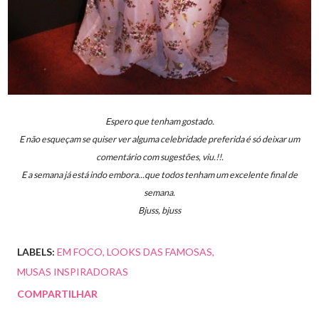
Espero que tenham gostado.
E não esqueçam se quiser ver alguma celebridade preferida é só deixar um
comentário com sugestões, viu.!!.
E a semana já está indo embora...que todos tenham um excelente final de
semana.
Bjuss, bjuss
LABELS:
EM FOCO
LOOKS DAS FAMOSAS
MUSAS INSPIRADORAS
COMPARTILHAR