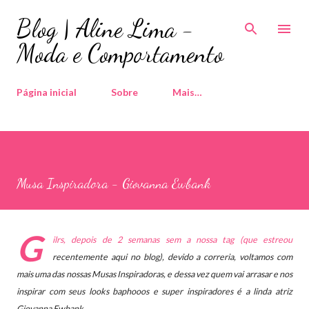
Pular para o conteúdo principal
Blog | Aline Lima -
Moda e Comportamento
Página inicial
Sobre
Mais…
Musa Inspiradora - Giovanna Ewbank
G
ilrs, depois de 2 semanas sem a nossa tag (que estreou
recentemente aqui no blog), d
evido a correria,
voltamos com
mais uma das nossas Musas Inspiradoras, e dessa vez quem vai arrasar e nos
inspirar com seus looks baphooos e super inspiradores é a linda atriz
Giovanna Ewbank.