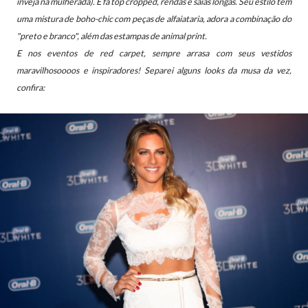
inveja na mulherada). É fã top cropped, rendas e saias longas. Seu estilo têm
uma mistura de boho-chic com peças de alfaiataria, adora a combinação do
"preto e branco", além das estampas de animal print.
E nos eventos de red carpet, sempre arrasa com seus vestidos
maravilhosoooos e inspiradores!
Separei alguns looks da musa da vez,
confira: