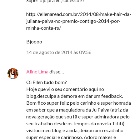
Super bjo pra vc, sucesso!!!
http://ellenaread.com.br/2014/08/make-hair-da-
juliana-paiva-no-premio-contigo-2014-por-
minha-conta-rs/
Bjoooo
14 de agosto de 2014 às 09:56
Aline Lima
disse…
Oi Ellen tudo bom?
Hoje que vi o seu comentário aqui no
blog,desculpa a demora em dar um feedback.
Bom fico super feliz pelo carinho e super honrada
em saber que a maquiadora da Ju Paiva (atriz da
nova geração que sou fã e super admiradora pelo
seu trabalho desde os tempos da novela Tititi)
visitou meu blog e ainda, deixou um recadinho
super especial e carinhoso. Adoro makes e