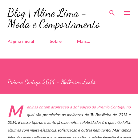
Pular para o conteúdo principal
Blog | Aline Lima -
Moda e Comportamento
Página inicial
Sobre
Mais…
Prêmio Contigo 2014 - Melhores Looks
M
eninas ontem aconteceu a 16ª edição do Prêmio Contigo! no
qual são premiados os melhores da Tv Brasileira de 2013 e
2014. E nesse tipo de evento já sabe néh....celebridades é o que não falta,
algumas com muita elegância, sofisticação e outras nem tanto.
Mas vamos
falar das mais estilosas e que divaram na noite, a minha favorita é a atriz