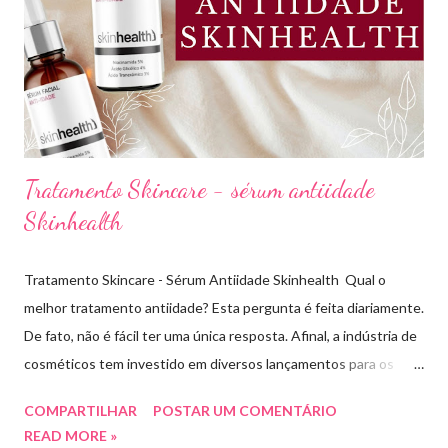
subtom, ativos (se for o caso) e ainda o preço. Neste vídeo do
meu canal mostrei como vocês podem comprar uma base sem
errar na cor. É um site que tem salvado minha vida,...
Tratamento Skincare - sérum antiidade
Skinhealth
Tratamento Skincare - Sérum Antiidade Skinhealth Qual o
melhor tratamento antiidade? Esta pergunta é feita diariamente.
De fato, não é fácil ter uma única resposta. Afinal, a indústria de
cosméticos tem investido em diversos lançamentos para os
cuidados com a pele. O que sabemos é que todo tratamento de
COMPARTILHAR
POSTAR UM COMENTÁRIO
skincare tem buscado evitar os sinais de envelhecimento, antes
READ MORE »
mesmo que eles apareçam. Com este objetivo a marca