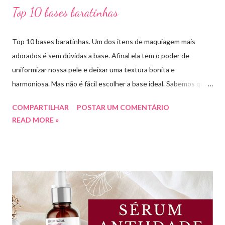
Top 10 bases baratinhas
Top 10 bases baratinhas. Um dos itens de maquiagem mais
adorados é sem dúvidas a base. Afinal ela tem o poder de
uniformizar nossa pele e deixar uma textura bonita e
harmoniosa. Mas não é fácil escolher a base ideal. Sabemos que
existem muitas opções boas e nem sempre acessíveis. Então
COMPARTILHAR
POSTAR UM COMENTÁRIO
hoje eu trouxe uma top lista com 10 bases nacionais com ótimo
READ MORE »
preço e boa qualidade. Quer saber quais são minhas preferidas?
Confira a lista completa com benefícios e preços de cada uma.
Meu nome é Thays Rezende, sou criadora de conteúdo de
beleza, e estou com vocês uma vez por mês aqui no blog Aline
Lima. Compartilhando dicas de produtos, resenhas, rotinas de
beleza, bem-estar e autoestima. TOP 10 BASES BARATINHAS
Escolher uma boa base para a maquiagem não é algo tão simples.
Afinal temos que avaliar para qual tipo de pele, tonalidade,