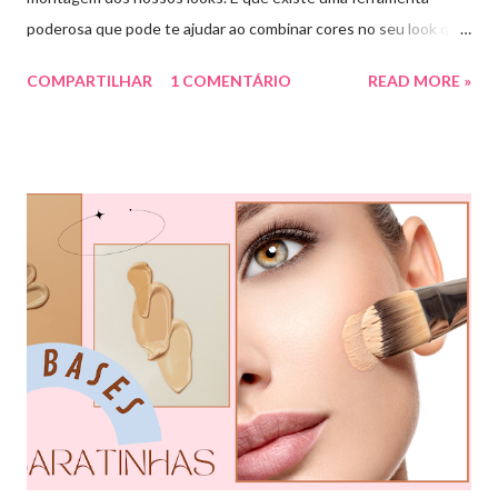
poderosa que pode te ajudar ao combinar cores no seu look que
é o círculo cromático! O círculo cromático é o círculo das cores
COMPARTILHAR
1 COMENTÁRIO
READ MORE »
divido em 12 pedaços, onde cada um pedaço apresenta uma cor,
sendo divididas em cores primárias, cores secundárias e cores
terciárias. Tem como função nos auxiliar melhor na combinação
de cores, assim conseguiremos sair do básico e trazer mais cor
para nossos looks criando produções incríveis. Essa ferramenta
é super usada por profissionais da moda, porém qualquer pessoa
pode usar e garanto pra vocês que ajuda muitooo! Bora conferir
algumas das combinações de cores que podemos fazer com o
círculo cromático: COMBINAÇÃO MONOCROMÁTICA: uma
única cor ou a combinação de tom sobre tom (entre variação de
claro e escuro dessa mesma cor). COMBINAÇÃO ANÁLOGA:
essa ...