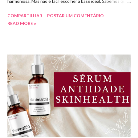
harmoniosa. Mas não é fácil escolher a base ideal. Sabemos que
existem muitas opções boas e nem sempre acessíveis. Então
COMPARTILHAR
POSTAR UM COMENTÁRIO
hoje eu trouxe uma top lista com 10 bases nacionais com ótimo
READ MORE »
preço e boa qualidade. Quer saber quais são minhas preferidas?
Confira a lista completa com benefícios e preços de cada uma.
Meu nome é Thays Rezende, sou criadora de conteúdo de
beleza, e estou com vocês uma vez por mês aqui no blog Aline
Lima. Compartilhando dicas de produtos, resenhas, rotinas de
beleza, bem-estar e autoestima. TOP 10 BASES BARATINHAS
Escolher uma boa base para a maquiagem não é algo tão simples.
Afinal temos que avaliar para qual tipo de pele, tonalidade,
subtom, ativos (se for o caso) e ainda o preço. Neste vídeo do
meu canal mostrei como vocês podem comprar uma base sem
errar na cor. É um site que tem salvado minha vida,...