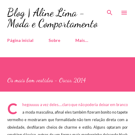
Pular para o conteúdo principal
Blog | Aline Lima -
Moda e Comportamento
Página inicial
Sobre
Mais…
Os mais bem vestidos - Oscar 2014
C
hegouuuu a vez deles....claro que não poderia deixar em branco
a moda masculina, afinal eles também fizeram bonito no tapete
vermelho e mostraram que formalidade não tem relação direta com a
obviedade, desfilaram cheios de charme e estilo. Alguns optaram por
smoking clássico, outros de um forma mais moderninho deixando black