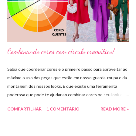
Combinando cores com círculo cromático!
Sabia que coordenar cores é o primeiro passo para aproveitar ao
máximo o uso das peças que estão em nosso guarda-roupa e da
montagem dos nossos looks. E que existe uma ferramenta
poderosa que pode te ajudar ao combinar cores no seu look que
é o círculo cromático! O círculo cromático é o círculo das cores
COMPARTILHAR
1 COMENTÁRIO
READ MORE »
divido em 12 pedaços, onde cada um pedaço apresenta uma cor,
sendo divididas em cores primárias, cores secundárias e cores
terciárias. Tem como função nos auxiliar melhor na combinação