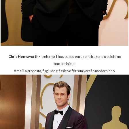
Chris Hemsworth
- o eterno Thor, ousou em usar o blazer e o colete no
tom berinjela.
Ameiii a proposta, fugiu do clássico e fez sua versão moderninho.