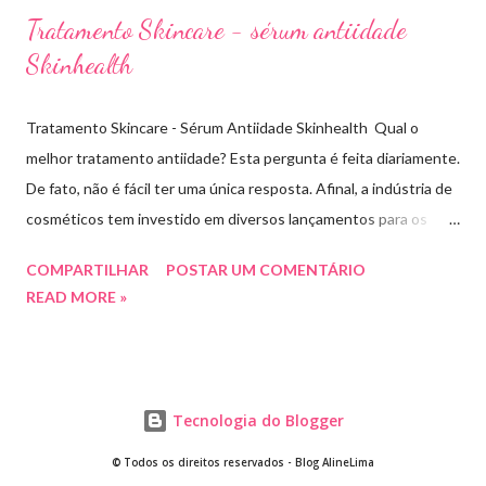
Tratamento Skincare - sérum antiidade
Skinhealth
Tratamento Skincare - Sérum Antiidade Skinhealth Qual o
melhor tratamento antiidade? Esta pergunta é feita diariamente.
De fato, não é fácil ter uma única resposta. Afinal, a indústria de
cosméticos tem investido em diversos lançamentos para os
cuidados com a pele. O que sabemos é que todo tratamento de
COMPARTILHAR
POSTAR UM COMENTÁRIO
skincare tem buscado evitar os sinais de envelhecimento, antes
READ MORE »
mesmo que eles apareçam. Com este objetivo a marca
Skinhealth tem investido em pesquisas e lançamentos de novos
séruns pra tratar e previnir rugas, linhas de expressão e
flacidez. Testei o novo sérum Antiidade da marca e vou
Tecnologia do Blogger
compartilhar com vocês a minha avaliação. Meu nome é Thays
Rezende, sou criadora de conteúdo de beleza, e estou com
© Todos os direitos reservados - Blog AlineLima