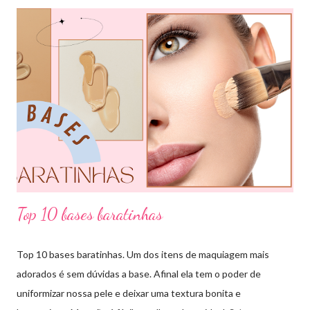
de cores, assim conseguiremos sair do básico e trazer mais cor
para nossos looks criando produções incríveis. Essa ferramenta
é super usada por profissionais da moda, porém qualquer pessoa
pode usar e garanto pra vocês que ajuda muitooo! Bora conferir
algumas das combinações de cores que podemos fazer com o
círculo cromático: COMBINAÇÃO MONOCROMÁTICA: uma
única cor ou a combinação de tom sobre tom (entre variação de
claro e escuro dessa mesma cor). COMBINAÇÃO ANÁLOGA:
essa ...
Top 10 bases baratinhas
Top 10 bases baratinhas. Um dos itens de maquiagem mais
adorados é sem dúvidas a base. Afinal ela tem o poder de
uniformizar nossa pele e deixar uma textura bonita e