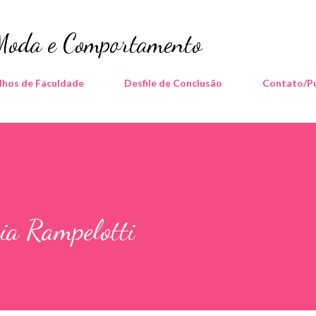
Pular para o conteúdo principal
 Moda e Comportamento
lhos de Faculdade
Desfile de Conclusão
Contato/Pu
ia Rampelotti