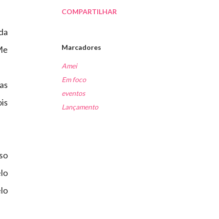
COMPARTILHAR
 da
Marcadores
 Me
Amei
Em foco
as
eventos
ois
Lançamento
sso
lo
lo