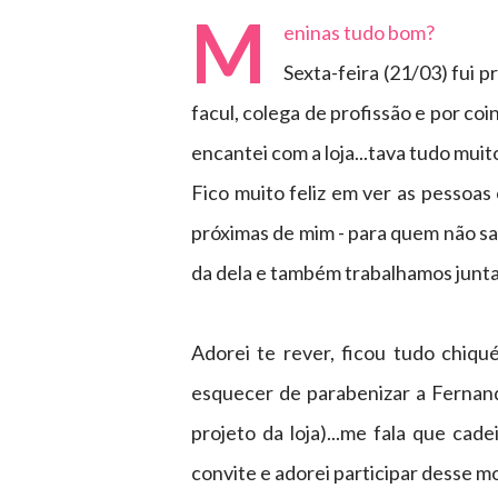
M
eninas tudo bom?
Sexta-feira (21/03) fui 
facul, colega de profissão e por c
encantei com a loja...tava tudo muit
Fico muito feliz em ver as pessoa
próximas de mim - para quem não sa
da dela e também trabalhamos junta
Adorei te rever, ficou tudo chiquér
esquecer de parabenizar a Fernand
projeto da loja)...me fala que ca
convite e adorei participar desse