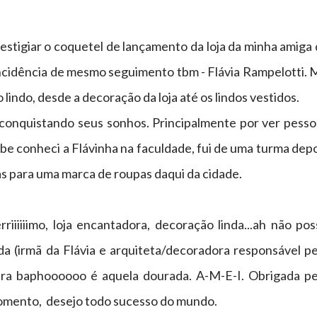
prestigiar o coquetel de lançamento da loja da minha amiga
oincidência de mesmo seguimento tbm - Flávia Rampelotti.
o lindo, desde a decoração da loja até os lindos vestidos.
s conquistando seus sonhos. Principalmente por ver pesso
be conheci a Flávinha na faculdade, fui de uma turma dep
s para uma marca de roupas daqui da cidade.
riiiiiimo, loja encantadora, decoração linda...ah não po
a (irmã da Flávia e arquiteta/decoradora responsável pe
deira baphoooooo é aquela dourada. A-M-E-I. Obrigada pe
 momento, desejo todo sucesso do mundo.