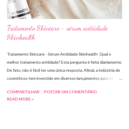
Tratamento Skincare - sérum antiidade
Skinhealth
Tratamento Skincare - Sérum Antiidade Skinhealth Qual o
melhor tratamento antiidade? Esta pergunta é feita diariamente.
De fato, não é fácil ter uma única resposta. Afinal, a indústria de
cosméticos tem investido em diversos lançamentos para os
cuidados com a pele. O que sabemos é que todo tratamento de
COMPARTILHAR
POSTAR UM COMENTÁRIO
skincare tem buscado evitar os sinais de envelhecimento, antes
READ MORE »
mesmo que eles apareçam. Com este objetivo a marca
Skinhealth tem investido em pesquisas e lançamentos de novos
séruns pra tratar e previnir rugas, linhas de expressão e
flacidez. Testei o novo sérum Antiidade da marca e vou