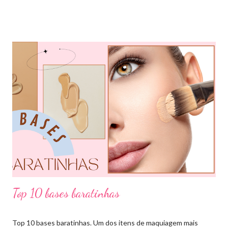
sendo divididas em cores primárias, cores secundárias e cores
terciárias. Tem como função nos auxiliar melhor na combinação
de cores, assim conseguiremos sair do básico e trazer mais cor
para nossos looks criando produções incríveis. Essa ferramenta
é super usada por profissionais da moda, porém qualquer pessoa
pode usar e garanto pra vocês que ajuda muitooo! Bora conferir
algumas das combinações de cores que podemos fazer com o
círculo cromático: COMBINAÇÃO MONOCROMÁTICA: uma
única cor ou a combinação de tom sobre tom (entre variação de
claro e escuro dessa mesma cor). COMBINAÇÃO ANÁLOGA:
essa ...
Top 10 bases baratinhas
Top 10 bases baratinhas. Um dos itens de maquiagem mais