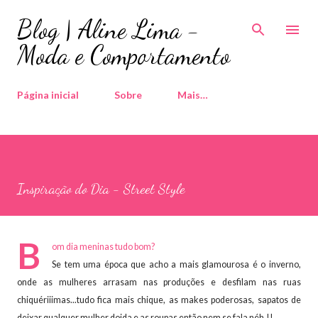
Pular para o conteúdo principal
Blog | Aline Lima -
Moda e Comportamento
Página inicial
Sobre
Mais…
Inspiração do Dia - Street Style
B
om dia meninas tudo bom?
Se tem uma época que acho a mais glamourosa é o inverno,
onde as mulheres arrasam nas produções e desfilam nas ruas
chiquériiimas...tudo fica mais chique, as makes poderosas, sapatos de
deixar qualquer mulher doida e as roupas então nem se fala néh.!!.