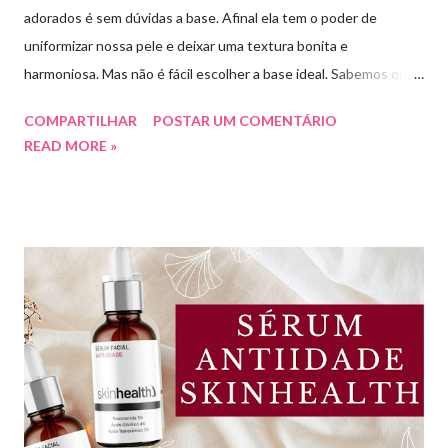
adorados é sem dúvidas a base. Afinal ela tem o poder de
uniformizar nossa pele e deixar uma textura bonita e
harmoniosa. Mas não é fácil escolher a base ideal. Sabemos que
existem muitas opções boas e nem sempre acessíveis. Então
COMPARTILHAR
POSTAR UM COMENTÁRIO
hoje eu trouxe uma top lista com 10 bases nacionais com ótimo
READ MORE »
preço e boa qualidade. Quer saber quais são minhas preferidas?
Confira a lista completa com benefícios e preços de cada uma.
Meu nome é Thays Rezende, sou criadora de conteúdo de
beleza, e estou com vocês uma vez por mês aqui no blog Aline
Lima. Compartilhando dicas de produtos, resenhas, rotinas de
beleza, bem-estar e autoestima. TOP 10 BASES BARATINHAS
Escolher uma boa base para a maquiagem não é algo tão simples.
Afinal temos que avaliar para qual tipo de pele, tonalidade,
subtom, ativos (se for o caso) e ainda o preço. Neste vídeo do
meu canal mostrei como vocês podem comprar uma base sem
errar na cor. É um site que tem salvado minha vida,...