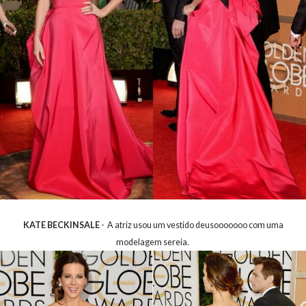
KATE BECKINSALE
- A atriz usou um vestido deusooooooo com uma
modelagem sereia.