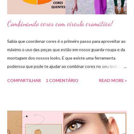
Combinando cores com círculo cromático!
Sabia que coordenar cores é o primeiro passo para aproveitar ao
máximo o uso das peças que estão em nosso guarda-roupa e da
montagem dos nossos looks. E que existe uma ferramenta
poderosa que pode te ajudar ao combinar cores no seu look que
é o círculo cromático! O círculo cromático é o círculo das cores
COMPARTILHAR
1 COMENTÁRIO
READ MORE »
divido em 12 pedaços, onde cada um pedaço apresenta uma cor,
sendo divididas em cores primárias, cores secundárias e cores
terciárias. Tem como função nos auxiliar melhor na combinação
de cores, assim conseguiremos sair do básico e trazer mais cor
para nossos looks criando produções incríveis. Essa ferramenta
é super usada por profissionais da moda, porém qualquer pessoa
pode usar e garanto pra vocês que ajuda muitooo! Bora conferir