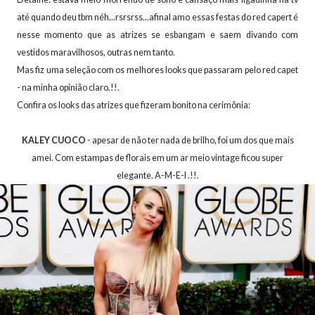
até quando deu tbm néh...rsrsrss...afinal amo essas festas do red capert é
nesse momento que as atrizes se esbangam e saem divando com
vestidos maravilhosos, outras nem tanto.
Mas fiz uma seleção com os melhores looks que passaram pelo red capet
- na minha opinião claro.!!.
Confira os looks das atrizes que fizeram bonito na cerimônia:
KALEY CUOCO
- apesar de não ter nada de brilho, foi um dos que mais
amei. Com estampas de florais em um ar meio vintage ficou super
elegante. A-M-E-I .!!.