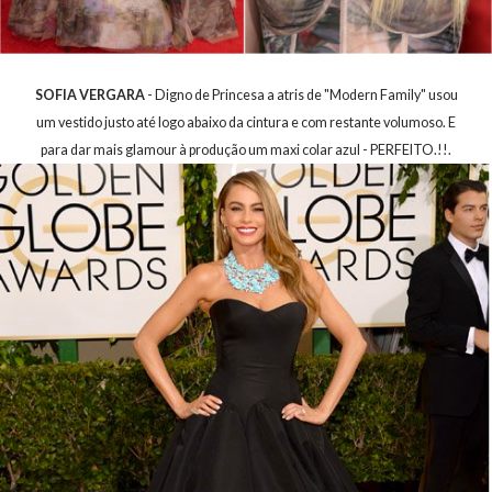
SOFIA VERGARA
- Digno de Princesa a atris de "Modern Family" usou
um vestido justo até logo abaixo da cintura e com restante volumoso. E
para dar mais glamour à produção um maxi colar azul - PERFEITO.!!.