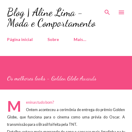
Pular para o conteúdo principal
Blog | Aline Lima -
Moda e Comportamento
Página inicial
Sobre
Mais…
Os melhores looks - Golden Globe Awards
M
eninas tudo bom?
Ontem aconteceu a cerimônia de entrega do prêmio Golden
Globe, que funciona para o cinema como uma prévia do Oscar. A
transmissão para o Brasil foi feita pela TNT.
Detalhe: estava meio morrendo de sono e cansaço mais ligadinha na tv