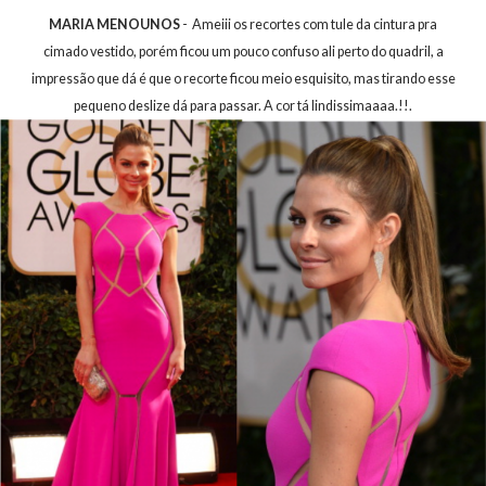
MARIA MENOUNOS
- Ameiii os recortes com tule da cintura pra
cimado vestido, porém ficou um pouco confuso ali perto do quadril, a
impressão que dá é que o recorte ficou meio esquisito, mas tirando esse
pequeno deslize dá para passar. A cor tá lindissimaaaa.!!.