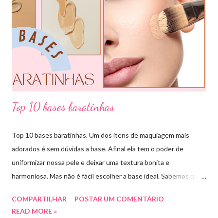
algumas das combinações de cores que podemos fazer com o
círculo cromático: COMBINAÇÃO MONOCROMÁTICA: uma
única cor ou a combinação de tom sobre tom (entre variação de
claro e escuro dessa mesma cor). COMBINAÇÃO ANÁLOGA:
essa ...
Top 10 bases baratinhas
Top 10 bases baratinhas. Um dos itens de maquiagem mais
adorados é sem dúvidas a base. Afinal ela tem o poder de
uniformizar nossa pele e deixar uma textura bonita e
harmoniosa. Mas não é fácil escolher a base ideal. Sabemos que
existem muitas opções boas e nem sempre acessíveis. Então
COMPARTILHAR
POSTAR UM COMENTÁRIO
hoje eu trouxe uma top lista com 10 bases nacionais com ótimo
READ MORE »
preço e boa qualidade. Quer saber quais são minhas preferidas?