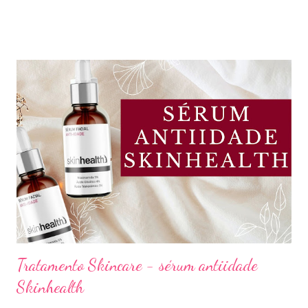
Confira a lista completa com benefícios e preços de cada uma.
Meu nome é Thays Rezende, sou criadora de conteúdo de
beleza, e estou com vocês uma vez por mês aqui no blog Aline
Lima. Compartilhando dicas de produtos, resenhas, rotinas de
beleza, bem-estar e autoestima. TOP 10 BASES BARATINHAS
Escolher uma boa base para a maquiagem não é algo tão simples.
Afinal temos que avaliar para qual tipo de pele, tonalidade,
subtom, ativos (se for o caso) e ainda o preço. Neste vídeo do
meu canal mostrei como vocês podem comprar uma base sem
errar na cor. É um site que tem salvado minha vida,...
Tratamento Skincare - sérum antiidade
Skinhealth