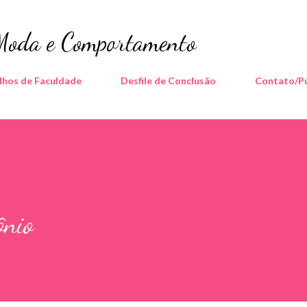
Pular para o conteúdo principal
 Moda e Comportamento
lhos de Faculdade
Desfile de Conclusão
Contato/Pu
ônio