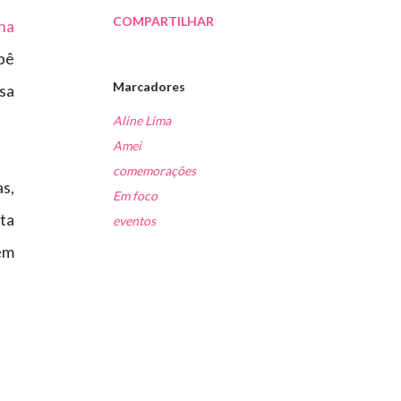
COMPARTILHAR
ha
bê
Marcadores
sa
Aline Lima
Amei
comemorações
s,
Em foco
sta
eventos
em