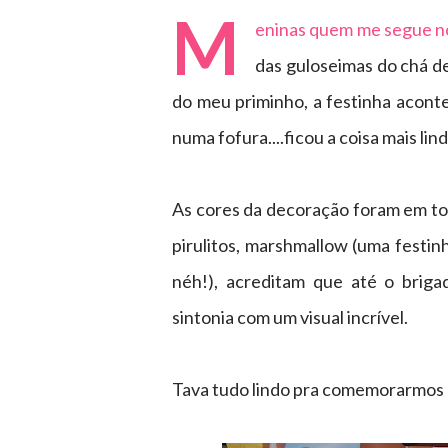
M
eninas quem me segue no
das guloseimas do chá d
do meu priminho, a festinha acont
numa fofura....ficou a coisa mais lin
As cores da decoração foram em ton
pirulitos, marshmallow (uma festinh
néh!), acreditam que até o briga
sintonia com um visual incrível.
Tava tudo lindo pra comemorarmos co