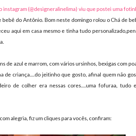
 instagram (@designeralinelima) viu que postei uma fotin
e bebê do Antônio. Bom neste domingo rolou o Chá de be
eceu aqui em casa mesmo e tinha tudo personalizado,pen
da.
s de azul e marrom, com vários ursinhos, bexigas com poa
a de criança....do jeitinho que gosto, afinal quem não go
deiro de colher era nessas cores....uma fofuraa, tudo 
m alegria, fiz um cliques para vocês, confiram: