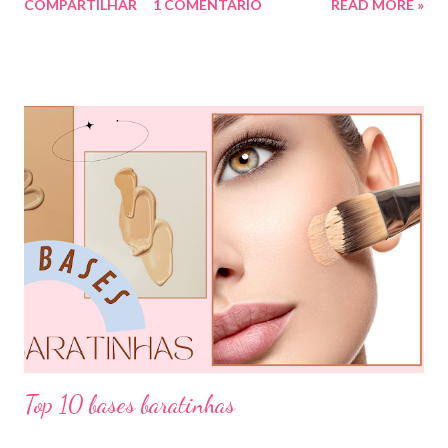
COMPARTILHAR
1 COMENTÁRIO
READ MORE »
divido em 12 pedaços, onde cada um pedaço apresenta uma cor,
sendo divididas em cores primárias, cores secundárias e cores
terciárias. Tem como função nos auxiliar melhor na combinação
de cores, assim conseguiremos sair do básico e trazer mais cor
para nossos looks criando produções incríveis. Essa ferramenta
é super usada por profissionais da moda, porém qualquer pessoa
pode usar e garanto pra vocês que ajuda muitooo! Bora conferir
algumas das combinações de cores que podemos fazer com o
círculo cromático: COMBINAÇÃO MONOCROMÁTICA: uma
única cor ou a combinação de tom sobre tom (entre variação de
claro e escuro dessa mesma cor). COMBINAÇÃO ANÁLOGA:
essa ...
Top 10 bases baratinhas