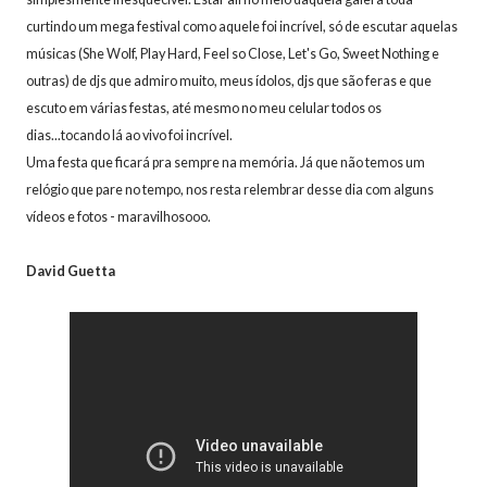
curtindo um mega festival como aquele foi incrível, só de escutar aquelas
músicas (She Wolf, Play Hard, Feel so Close, Let's Go, Sweet Nothing e
outras) de djs que admiro muito, meus ídolos, djs que são feras e que
escuto em várias festas, até mesmo no meu celular todos os
dias...tocando lá ao vivo foi incrível.
Uma festa que ficará pra sempre na memória. Já que não temos um
relógio que pare no tempo, nos resta relembrar desse dia com alguns
vídeos e fotos - maravilhosooo.
David Guetta