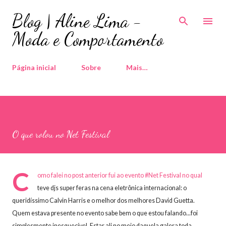
Pular para o conteúdo principal
Blog | Aline Lima -
Moda e Comportamento
Página inicial
Sobre
Mais…
O que rolou no Net Festival
C
omo falei no post anterior fui ao evento #Net Festival no qual
teve djs super feras na cena eletrônica internacional: o
queridíssimo Calvin Harris e o melhor dos melhores David Guetta.
Quem estava presente no evento sabe bem o que estou falando...foi
simplesmente inesquecível. Estar ali no meio daquela galera toda