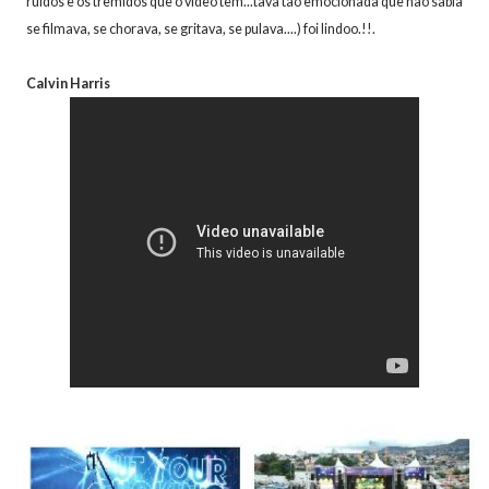
ruídos e os tremidos que o vídeo tem...tava tão emocionada que não sabia
se filmava, se chorava, se gritava, se pulava....) foi lindoo.!!.
Calvin Harris