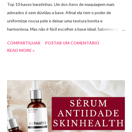
Top 10 bases baratinhas. Um dos itens de maquiagem mais
adorados é sem dúvidas a base. Afinal ela tem o poder de
uniformizar nossa pele e deixar uma textura bonita e
harmoniosa. Mas não é fácil escolher a base ideal. Sabemos que
existem muitas opções boas e nem sempre acessíveis. Então
COMPARTILHAR
POSTAR UM COMENTÁRIO
hoje eu trouxe uma top lista com 10 bases nacionais com ótimo
READ MORE »
preço e boa qualidade. Quer saber quais são minhas preferidas?
Confira a lista completa com benefícios e preços de cada uma.
Meu nome é Thays Rezende, sou criadora de conteúdo de
beleza, e estou com vocês uma vez por mês aqui no blog Aline
Lima. Compartilhando dicas de produtos, resenhas, rotinas de
beleza, bem-estar e autoestima. TOP 10 BASES BARATINHAS
Escolher uma boa base para a maquiagem não é algo tão simples.
Afinal temos que avaliar para qual tipo de pele, tonalidade,
subtom, ativos (se for o caso) e ainda o preço. Neste vídeo do
meu canal mostrei como vocês podem comprar uma base sem