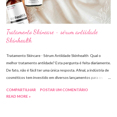
errar na cor. É um site que tem salvado minha vida,...
Tratamento Skincare - sérum antiidade
Skinhealth
Tratamento Skincare - Sérum Antiidade Skinhealth Qual o
melhor tratamento antiidade? Esta pergunta é feita diariamente.
De fato, não é fácil ter uma única resposta. Afinal, a indústria de
cosméticos tem investido em diversos lançamentos para os
cuidados com a pele. O que sabemos é que todo tratamento de
COMPARTILHAR
POSTAR UM COMENTÁRIO
skincare tem buscado evitar os sinais de envelhecimento, antes
READ MORE »
mesmo que eles apareçam. Com este objetivo a marca
Skinhealth tem investido em pesquisas e lançamentos de novos
séruns pra tratar e previnir rugas, linhas de expressão e