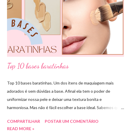
pode usar e garanto pra vocês que ajuda muitooo! Bora conferir
algumas das combinações de cores que podemos fazer com o
círculo cromático: COMBINAÇÃO MONOCROMÁTICA: uma
única cor ou a combinação de tom sobre tom (entre variação de
claro e escuro dessa mesma cor). COMBINAÇÃO ANÁLOGA:
essa ...
Top 10 bases baratinhas
Top 10 bases baratinhas. Um dos itens de maquiagem mais
adorados é sem dúvidas a base. Afinal ela tem o poder de
uniformizar nossa pele e deixar uma textura bonita e
harmoniosa. Mas não é fácil escolher a base ideal. Sabemos que
existem muitas opções boas e nem sempre acessíveis. Então
COMPARTILHAR
POSTAR UM COMENTÁRIO
hoje eu trouxe uma top lista com 10 bases nacionais com ótimo
READ MORE »