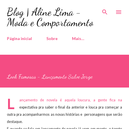
Pular para o conteúdo principal
Blog | Aline Lima -
Moda e Comportamento
Página inicial
Sobre
Mais…
Look Famosas - Lançamento Salve Jorge
L
ançamento de novela é aquela loucura, a gente fica na
expectativa pra saber o final da anterior e louca pra começar a
outra pra acompanharmos as novas histórias e personagens que serão
destaque.
E quando se fala em lançamento de novela já vem em mente, o tapete