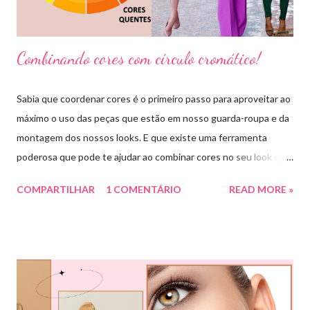
Combinando cores com círculo cromático!
Sabia que coordenar cores é o primeiro passo para aproveitar ao
máximo o uso das peças que estão em nosso guarda-roupa e da
montagem dos nossos looks. E que existe uma ferramenta
poderosa que pode te ajudar ao combinar cores no seu look que
é o círculo cromático! O círculo cromático é o círculo das cores
COMPARTILHAR
1 COMENTÁRIO
READ MORE »
divido em 12 pedaços, onde cada um pedaço apresenta uma cor,
sendo divididas em cores primárias, cores secundárias e cores
terciárias. Tem como função nos auxiliar melhor na combinação
de cores, assim conseguiremos sair do básico e trazer mais cor
para nossos looks criando produções incríveis. Essa ferramenta
é super usada por profissionais da moda, porém qualquer pessoa