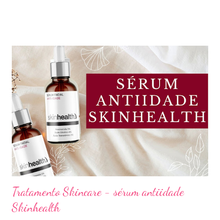
preço e boa qualidade. Quer saber quais são minhas preferidas?
Confira a lista completa com benefícios e preços de cada uma.
Meu nome é Thays Rezende, sou criadora de conteúdo de
beleza, e estou com vocês uma vez por mês aqui no blog Aline
Lima. Compartilhando dicas de produtos, resenhas, rotinas de
beleza, bem-estar e autoestima. TOP 10 BASES BARATINHAS
Escolher uma boa base para a maquiagem não é algo tão simples.
Afinal temos que avaliar para qual tipo de pele, tonalidade,
subtom, ativos (se for o caso) e ainda o preço. Neste vídeo do
meu canal mostrei como vocês podem comprar uma base sem
errar na cor. É um site que tem salvado minha vida,...
Tratamento Skincare - sérum antiidade
Skinhealth