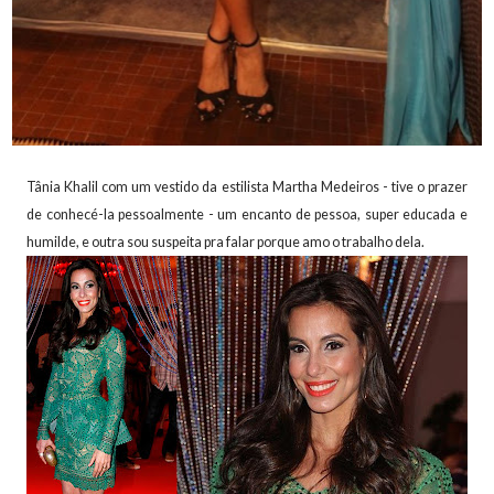
Tânia Khalil com um vestido da estilista Martha Medeiros - tive o prazer
de conhecé-la pessoalmente - um encanto de pessoa, super educada e
humilde, e outra sou suspeita pra falar porque amo o trabalho dela.