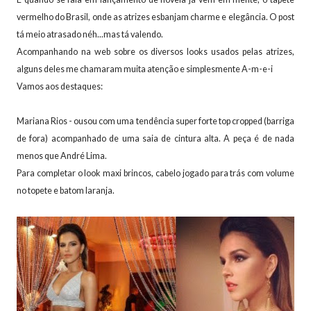
vermelho do Brasil, onde as atrizes esbanjam charme e elegância. O post
tá meio atrasado néh...mas tá valendo.
Acompanhando na web sobre os diversos looks usados pelas atrizes,
alguns deles me chamaram muita atenção e simplesmente A-m-e-i
Vamos aos destaques:
Mariana Rios - ousou com uma tendência super forte top cropped (barriga
de fora) acompanhado de uma saia de cintura alta. A peça é de nada
menos que André Lima.
Para completar o look maxi brincos, cabelo jogado para trás com volume
no topete e batom laranja.