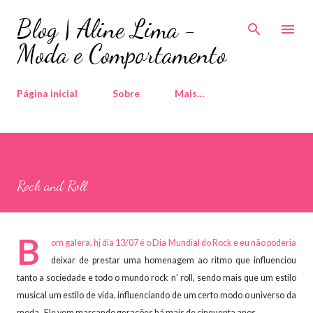
Pular para o conteúdo principal
Blog | Aline Lima -
Moda e Comportamento
Página inicial
Sobre
Mais…
Rock and Roll
B
om galera, hj dia 13/07 é o Dia Mundial do Rock e eu não poderia
deixar de prestar uma homenagem ao ritmo que
influenciou
tanto a sociedade e todo o mundo rock n' roll, sendo mais que um estilo
musical um estilo de vida, influenciando de um certo modo o universo da
moda
. Ele vem marcando gerações há mais de cinquenta anos.