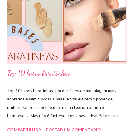
pode usar e garanto pra vocês que ajuda muitooo! Bora conferir
algumas das combinações de cores que podemos fazer com o
círculo cromático: COMBINAÇÃO MONOCROMÁTICA: uma
única cor ou a combinação de tom sobre tom (entre variação de
claro e escuro dessa mesma cor). COMBINAÇÃO ANÁLOGA:
essa ...
Top 10 bases baratinhas
Top 10 bases baratinhas. Um dos itens de maquiagem mais
adorados é sem dúvidas a base. Afinal ela tem o poder de
uniformizar nossa pele e deixar uma textura bonita e
harmoniosa. Mas não é fácil escolher a base ideal. Sabemos que
existem muitas opções boas e nem sempre acessíveis. Então
COMPARTILHAR
POSTAR UM COMENTÁRIO
hoje eu trouxe uma top lista com 10 bases nacionais com ótimo