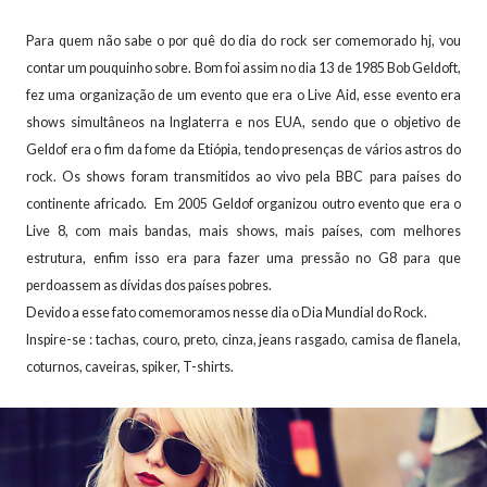
Para quem não sabe o por quê do dia do rock ser comemorado hj, vou
contar um pouquinho sobre. Bom foi assim no dia 13 de 1985 Bob Geldoft,
fez uma organização de um evento que era o Live Aid, esse evento era
shows simultâneos na Inglaterra e nos EUA, sendo que o objetivo de
Geldof era o fim da fome da Etiópia, tendo presenças de vários astros do
rock. Os shows foram transmitidos ao vivo pela BBC para países do
continente africado. Em 2005 Geldof organizou outro evento que era o
Live 8, com mais bandas, mais shows, mais países, com melhores
estrutura, enfim isso era para fazer uma pressão no G8 para que
perdoassem as dívidas dos países pobres.
Devido a esse fato comemoramos nesse dia o Dia Mundial do Rock.
Inspire-se : tachas, couro, preto, cinza, jeans rasgado, camisa de flanela,
coturnos, caveiras, spiker, T-shirts.