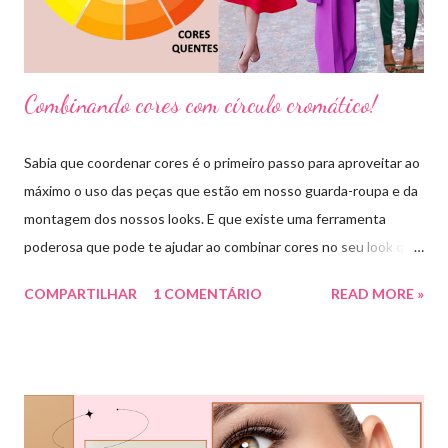
Combinando cores com círculo cromático!
Sabia que coordenar cores é o primeiro passo para aproveitar ao
máximo o uso das peças que estão em nosso guarda-roupa e da
montagem dos nossos looks. E que existe uma ferramenta
poderosa que pode te ajudar ao combinar cores no seu look que
é o círculo cromático! O círculo cromático é o círculo das cores
COMPARTILHAR
1 COMENTÁRIO
READ MORE »
divido em 12 pedaços, onde cada um pedaço apresenta uma cor,
sendo divididas em cores primárias, cores secundárias e cores
terciárias. Tem como função nos auxiliar melhor na combinação
de cores, assim conseguiremos sair do básico e trazer mais cor
para nossos looks criando produções incríveis. Essa ferramenta
é super usada por profissionais da moda, porém qualquer pessoa