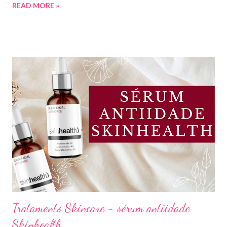
READ MORE »
preço e boa qualidade. Quer saber quais são minhas preferidas?
Confira a lista completa com benefícios e preços de cada uma.
Meu nome é Thays Rezende, sou criadora de conteúdo de
beleza, e estou com vocês uma vez por mês aqui no blog Aline
Lima. Compartilhando dicas de produtos, resenhas, rotinas de
beleza, bem-estar e autoestima. TOP 10 BASES BARATINHAS
Escolher uma boa base para a maquiagem não é algo tão simples.
Afinal temos que avaliar para qual tipo de pele, tonalidade,
subtom, ativos (se for o caso) e ainda o preço. Neste vídeo do
meu canal mostrei como vocês podem comprar uma base sem
errar na cor. É um site que tem salvado minha vida,...
Tratamento Skincare - sérum antiidade
Skinhealth