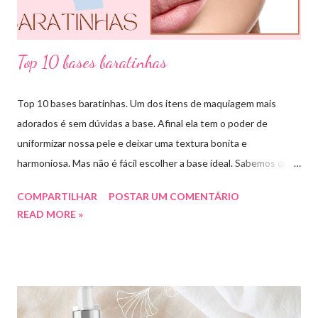
essa ...
Top 10 bases baratinhas
Top 10 bases baratinhas. Um dos itens de maquiagem mais
adorados é sem dúvidas a base. Afinal ela tem o poder de
uniformizar nossa pele e deixar uma textura bonita e
harmoniosa. Mas não é fácil escolher a base ideal. Sabemos que
existem muitas opções boas e nem sempre acessíveis. Então
COMPARTILHAR
POSTAR UM COMENTÁRIO
hoje eu trouxe uma top lista com 10 bases nacionais com ótimo
READ MORE »
preço e boa qualidade. Quer saber quais são minhas preferidas?
Confira a lista completa com benefícios e preços de cada uma.
Meu nome é Thays Rezende, sou criadora de conteúdo de
beleza, e estou com vocês uma vez por mês aqui no blog Aline
Lima. Compartilhando dicas de produtos, resenhas, rotinas de