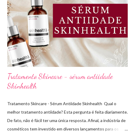
beleza, bem-estar e autoestima. TOP 10 BASES BARATINHAS
Escolher uma boa base para a maquiagem não é algo tão simples.
Afinal temos que avaliar para qual tipo de pele, tonalidade,
subtom, ativos (se for o caso) e ainda o preço. Neste vídeo do
meu canal mostrei como vocês podem comprar uma base sem
errar na cor. É um site que tem salvado minha vida,...
Tratamento Skincare - sérum antiidade
Skinhealth
Tratamento Skincare - Sérum Antiidade Skinhealth Qual o
melhor tratamento antiidade? Esta pergunta é feita diariamente.
De fato, não é fácil ter uma única resposta. Afinal, a indústria de
cosméticos tem investido em diversos lançamentos para os