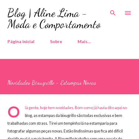
Pular para o conteúdo principal
Blog | Aline Lima -
Moda e Comportamento
Página inicial
Sobre
Mais…
Novidades Bixugrillo - Estampas Novas
O
lá gente, hoje tem novidades. Bom como já havia dito aqui no
blog, as estampas da bixugrillo são todas exclusivas e bem
trabalhadas com strass. Tirei um tempinho lá na estamparia para
fotografar algumas peças novas. Estão lindíssimas que fica até difícil
decidir qual é a mais bonita. A Bixugrillo trabalha com uma escala de