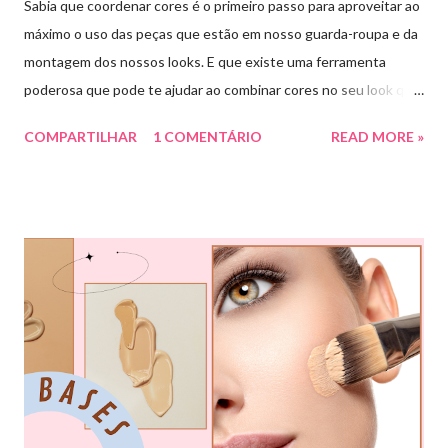
Sabia que coordenar cores é o primeiro passo para aproveitar ao
máximo o uso das peças que estão em nosso guarda-roupa e da
montagem dos nossos looks. E que existe uma ferramenta
poderosa que pode te ajudar ao combinar cores no seu look que
é o círculo cromático! O círculo cromático é o círculo das cores
COMPARTILHAR
1 COMENTÁRIO
READ MORE »
divido em 12 pedaços, onde cada um pedaço apresenta uma cor,
sendo divididas em cores primárias, cores secundárias e cores
terciárias. Tem como função nos auxiliar melhor na combinação
de cores, assim conseguiremos sair do básico e trazer mais cor
para nossos looks criando produções incríveis. Essa ferramenta
é super usada por profissionais da moda, porém qualquer pessoa
pode usar e garanto pra vocês que ajuda muitooo! Bora conferir
algumas das combinações de cores que podemos fazer com o
círculo cromático: COMBINAÇÃO MONOCROMÁTICA: uma
única cor ou a combinação de tom sobre tom (entre variação de
claro e escuro dessa mesma cor). COMBINAÇÃO ANÁLOGA: