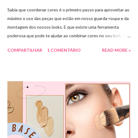
Sabia que coordenar cores é o primeiro passo para aproveitar ao
máximo o uso das peças que estão em nosso guarda-roupa e da
montagem dos nossos looks. E que existe uma ferramenta
poderosa que pode te ajudar ao combinar cores no seu look que
é o círculo cromático! O círculo cromático é o círculo das cores
COMPARTILHAR
1 COMENTÁRIO
READ MORE »
divido em 12 pedaços, onde cada um pedaço apresenta uma cor,
sendo divididas em cores primárias, cores secundárias e cores
terciárias. Tem como função nos auxiliar melhor na combinação
de cores, assim conseguiremos sair do básico e trazer mais cor
para nossos looks criando produções incríveis. Essa ferramenta
é super usada por profissionais da moda, porém qualquer pessoa
pode usar e garanto pra vocês que ajuda muitooo! Bora conferir
algumas das combinações de cores que podemos fazer com o
círculo cromático: COMBINAÇÃO MONOCROMÁTICA: uma
única cor ou a combinação de tom sobre tom (entre variação de