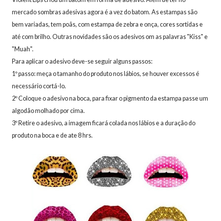
mercado sombras adesivas agora é a vez do batom. As estampas são
bem variadas, tem poâs, com estampa de zebra e onça, cores sortidas e
até com brilho. Outras novidades são os adesivos om as palavras "Kiss" e
"Muah".
Para aplicar o adesivo deve-se seguir alguns passos:
1º passo: meça o tamanho do produto nos lábios, se houver excessos é
necessário cortá-lo.
2º Coloque o adesivo na boca, para fixar o pigmento da estampa passe um
algodão molhado por cima.
3º Retire o adesivo, a imagem ficará colada nos lábios e a duração do
produto na boca e de ate 8 hrs.