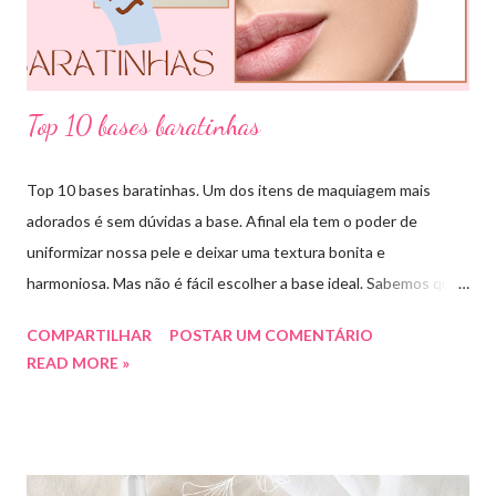
claro e escuro dessa mesma cor). COMBINAÇÃO ANÁLOGA:
essa ...
Top 10 bases baratinhas
Top 10 bases baratinhas. Um dos itens de maquiagem mais
adorados é sem dúvidas a base. Afinal ela tem o poder de
uniformizar nossa pele e deixar uma textura bonita e
harmoniosa. Mas não é fácil escolher a base ideal. Sabemos que
existem muitas opções boas e nem sempre acessíveis. Então
COMPARTILHAR
POSTAR UM COMENTÁRIO
hoje eu trouxe uma top lista com 10 bases nacionais com ótimo
READ MORE »
preço e boa qualidade. Quer saber quais são minhas preferidas?
Confira a lista completa com benefícios e preços de cada uma.
Meu nome é Thays Rezende, sou criadora de conteúdo de
beleza, e estou com vocês uma vez por mês aqui no blog Aline