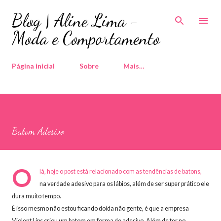
Pular para o conteúdo principal
Blog | Aline Lima -
Moda e Comportamento
Página inicial
Sobre
Mais…
Batom Adesivo
O
lá, hoje o post está relacionado com as tendências de batons,
na verdade adesivo para os lábios, além de ser super prático ele
dura muito tempo.
É isso mesmo não estou ficando doida não gente, é que a empresa
Violent Lips criou um batom em forma de adesivo. Além de ter no