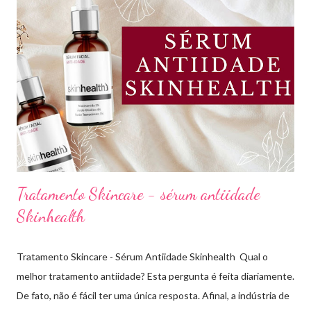
Lima. Compartilhando dicas de produtos, resenhas, rotinas de
beleza, bem-estar e autoestima. TOP 10 BASES BARATINHAS
Escolher uma boa base para a maquiagem não é algo tão simples.
Afinal temos que avaliar para qual tipo de pele, tonalidade,
subtom, ativos (se for o caso) e ainda o preço. Neste vídeo do
meu canal mostrei como vocês podem comprar uma base sem
errar na cor. É um site que tem salvado minha vida,...
Tratamento Skincare - sérum antiidade
Skinhealth
Tratamento Skincare - Sérum Antiidade Skinhealth Qual o
melhor tratamento antiidade? Esta pergunta é feita diariamente.
De fato, não é fácil ter uma única resposta. Afinal, a indústria de