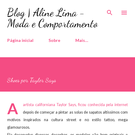
Pular para o conteúdo principal
Blog | Aline Lima -
Moda e Comportamento
Página inicial
Sobre
Mais…
Shoes por Taylor Says
A
artista californiana Taylor Says, ficou conhecida pela internet
depois de começar a pintar as solas de sapatos altíssimos com
motivos inspirados na cultura street e no estilo tattoo, mega
glamourosos.
Ela desenvolve diversos desenhos, os modelos são bem originais e