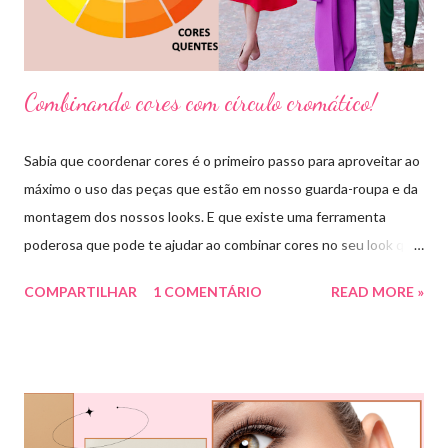
Combinando cores com círculo cromático!
Sabia que coordenar cores é o primeiro passo para aproveitar ao
máximo o uso das peças que estão em nosso guarda-roupa e da
montagem dos nossos looks. E que existe uma ferramenta
poderosa que pode te ajudar ao combinar cores no seu look que
é o círculo cromático! O círculo cromático é o círculo das cores
COMPARTILHAR
1 COMENTÁRIO
READ MORE »
divido em 12 pedaços, onde cada um pedaço apresenta uma cor,
sendo divididas em cores primárias, cores secundárias e cores
terciárias. Tem como função nos auxiliar melhor na combinação
de cores, assim conseguiremos sair do básico e trazer mais cor
para nossos looks criando produções incríveis. Essa ferramenta
é super usada por profissionais da moda, porém qualquer pessoa