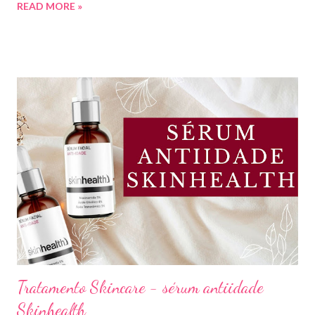
READ MORE »
preço e boa qualidade. Quer saber quais são minhas preferidas?
Confira a lista completa com benefícios e preços de cada uma.
Meu nome é Thays Rezende, sou criadora de conteúdo de
beleza, e estou com vocês uma vez por mês aqui no blog Aline
Lima. Compartilhando dicas de produtos, resenhas, rotinas de
beleza, bem-estar e autoestima. TOP 10 BASES BARATINHAS
Escolher uma boa base para a maquiagem não é algo tão simples.
Afinal temos que avaliar para qual tipo de pele, tonalidade,
subtom, ativos (se for o caso) e ainda o preço. Neste vídeo do
meu canal mostrei como vocês podem comprar uma base sem
errar na cor. É um site que tem salvado minha vida,...
Tratamento Skincare - sérum antiidade
Skinhealth