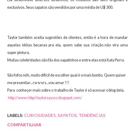
exclusivos. Seus sapatos são vendidos por uma média de U$ 300.
Taylor também aceita sugestões de clientes, então é a hora de mandar
aquelas idéias bacanas pra ela, quem sabe sua criação não vira uma
super pintura.
Muitas celebridades são fãs dos sapatinhos e entre elas está Katy Perry.
São fofos néh, muito díficil de escolher qual é o mais bonito. Quem quiser
me presentiar...rsrsrsrs...vou amar !!!
Para conheçer mais sobre o trabalho de Taylor é só acessar o blog dela.
http://www.http//taylorsaysss.blogspot.com/
LABELS:
CURIOSIDADES
SAPATOS
TENDÊNCIAS
COMPARTILHAR