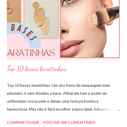
pode usar e garanto pra vocês que ajuda muitooo! Bora conferir
algumas das combinações de cores que podemos fazer com o
círculo cromático: COMBINAÇÃO MONOCROMÁTICA: uma
única cor ou a combinação de tom sobre tom (entre variação de
claro e escuro dessa mesma cor). COMBINAÇÃO ANÁLOGA:
essa ...
Top 10 bases baratinhas
Top 10 bases baratinhas. Um dos itens de maquiagem mais
adorados é sem dúvidas a base. Afinal ela tem o poder de
uniformizar nossa pele e deixar uma textura bonita e
harmoniosa. Mas não é fácil escolher a base ideal. Sabemos que
existem muitas opções boas e nem sempre acessíveis. Então
COMPARTILHAR
POSTAR UM COMENTÁRIO
hoje eu trouxe uma top lista com 10 bases nacionais com ótimo